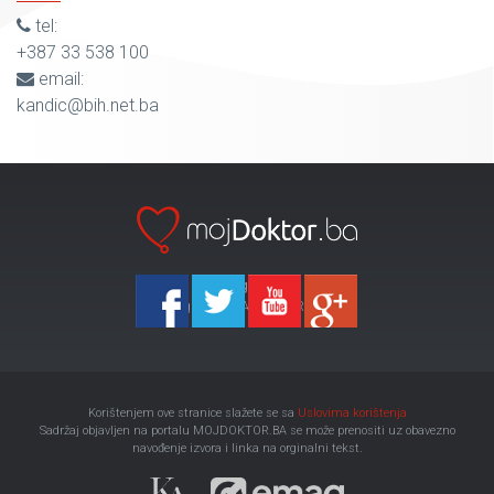
tel:
+387 33 538 100
email:
kandic@bih.net.ba
Ka-Agencija
Copyright 2026 All Right Reserved
Korištenjem ove stranice slažete se sa
Uslovima korištenja
Sadržaj objavljen na portalu MOJDOKTOR.BA se može prenositi uz obavezno
navođenje izvora i linka na orginalni tekst.