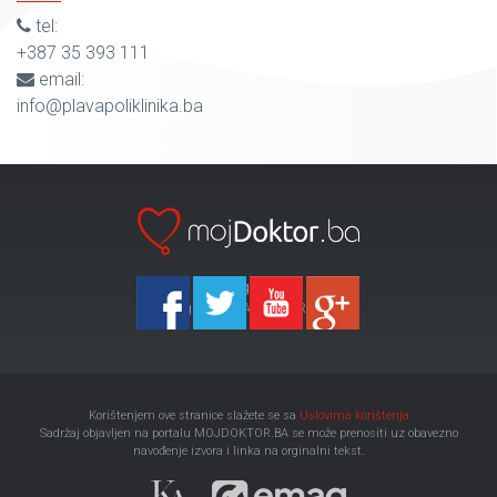
tel:
+387 35 393 111
email:
info@plavapoliklinika.ba
Ka-Agencija
Copyright 2026 All Right Reserved
Korištenjem ove stranice slažete se sa
Uslovima korištenja
Sadržaj objavljen na portalu MOJDOKTOR.BA se može prenositi uz obavezno
navođenje izvora i linka na orginalni tekst.