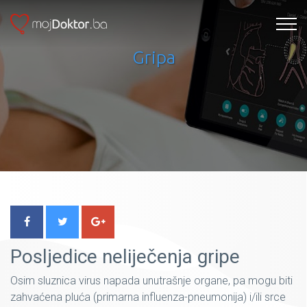
Gripa
Posljedice neliječenja gripe
Osim sluznica virus napada unutrašnje organe, pa mogu biti
zahvaćena pluća (primarna influenza-pneumonija) i/ili srce