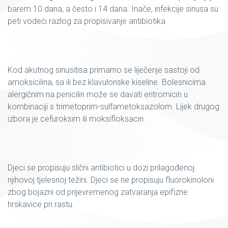
barem 10 dana, a često i 14 dana. Inače, infekcije sinusa su
peti vodeći razlog za propisivanje antibiotika.
Kod akutnog sinusitisa primarno se liječenje sastoji od
amoksicilina, sa ili bez klavulonske kiseline. Bolesnicima
alergičnim na penicilin može se davati eritromicin u
kombinaciji s trimetoprim-sulfametoksazolom. Lijek drugog
izbora je cefuroksim ili moksifloksacin.
Djeci se propisuju slični antibiotici u dozi prilagođenoj
njihovoj tjelesnoj težini. Djeci se ne propisuju fluorokinoloni
zbog bojazni od prijevremenog zatvaranja epifizne
hrskavice pri rastu.