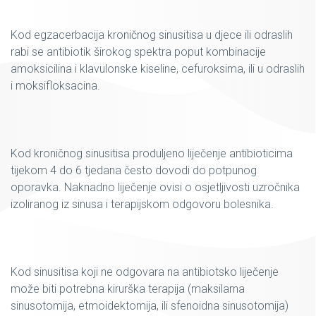
Kod egzacerbacija kroničnog sinusitisa u djece ili odraslih
rabi se antibiotik širokog spektra poput kombinacije
amoksicilina i klavulonske kiseline, cefuroksima, ili u odraslih
i moksifloksacina.
Kod kroničnog sinusitisa produljeno liječenje antibioticima
tijekom 4 do 6 tjedana često dovodi do potpunog
oporavka. Naknadno liječenje ovisi o osjetljivosti uzročnika
izoliranog iz sinusa i terapijskom odgovoru bolesnika.
Kod sinusitisa koji ne odgovara na antibiotsko liječenje
može biti potrebna kirurška terapija (maksilarna
sinusotomija, etmoidektomija, ili sfenoidna sinusotomija)