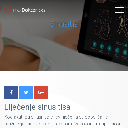
Sinusitis
Liječenje sinusitisa
Kod akutnog sinusitisa ciljevi liječenja su poboljšanje
pražnjenja i nadzor nad infekcijom. Vazokonstrikciju u nosu