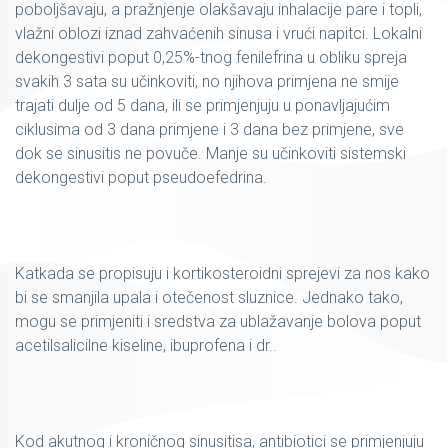
poboljšavaju, a pražnjenje olakšavaju inhalacije pare i topli,
vlažni oblozi iznad zahvaćenih sinusa i vrući napitci. Lokalni
dekongestivi poput 0,25%-tnog fenilefrina u obliku spreja
svakih 3 sata su učinkoviti, no njihova primjena ne smije
trajati dulje od 5 dana, ili se primjenjuju u ponavljajućim
ciklusima od 3 dana primjene i 3 dana bez primjene, sve
dok se sinusitis ne povuče. Manje su učinkoviti sistemski
dekongestivi poput pseudoefedrina.
Katkada se propisuju i kortikosteroidni sprejevi za nos kako
bi se smanjila upala i otečenost sluznice. Jednako tako,
mogu se primjeniti i sredstva za ublažavanje bolova poput
acetilsalicilne kiseline, ibuprofena i dr..
Kod akutnog i kroničnog sinusitisa, antibiotici se primjenjuju