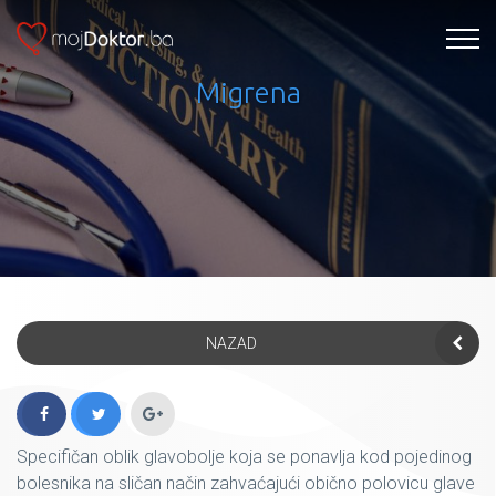
Migrena
NAZAD
Specifičan oblik glavobolje koja se ponavlja kod pojedinog
bolesnika na sličan način zahvaćajući obično polovicu glave