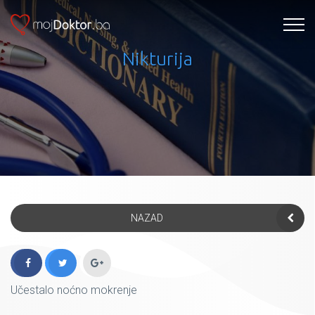
Nikturija
NAZAD
Učestalo noćno mokrenje