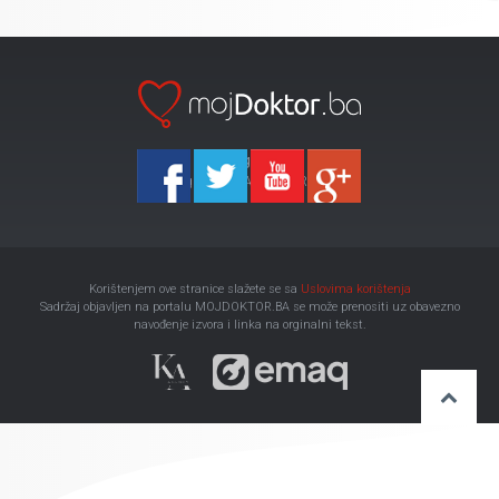
Ka-Agencija
Copyright 2026 All Right Reserved
Korištenjem ove stranice slažete se sa
Uslovima korištenja
Sadržaj objavljen na portalu MOJDOKTOR.BA se može prenositi uz obavezno
navođenje izvora i linka na orginalni tekst.