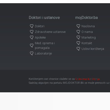
Doktori i ustanove
mojDoktor.ba
Doktori
Naslovna
Zdravstvene ustanove
O nama
Apoteke
Marketing
Med. oprema i
Kontakt
pomagala
Uslovi korištenja
Laboratorije
Korištenjem ove stranice slažete se sa
Uslovima korištenja
Sadržaj objavljen na portalu MOJDOKTOR.BA se može prenositi uz ob