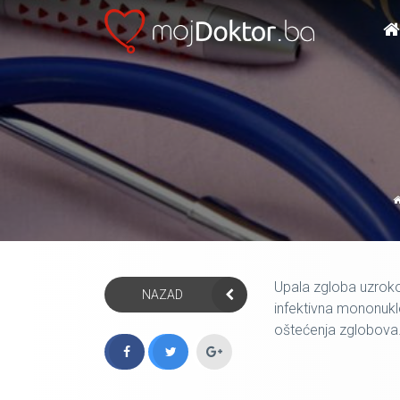
Upala zgloba uzrokov
NAZAD
infektivna mononukleo
oštećenja zglobova.