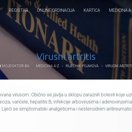
REGISTAR
ONLINE ORDINACIJA
KARTICA
MEDICINA A
Virusni artritis
MOJDOKTOR.BA
MEDICINA A-Z
RIJEČNIK POJMOVA
VIRUSNI ARTRIT
ana virusom. Obično se javlja u sklopu zaraznih bolesti koje uzro
za, varičele, hepatitis B, infekcije arbovirusima i adenovirusima. 
 Liječi se simptomatski analgeticima i nesteroidnim antireumati