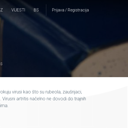
-Z
VIJESTI
BS
Prijava / Registracija
IS
kuju virusi kao što su rubeola, zaušnjaci,
Virusni artritis načelno ne dovodi do trajnih
cima.