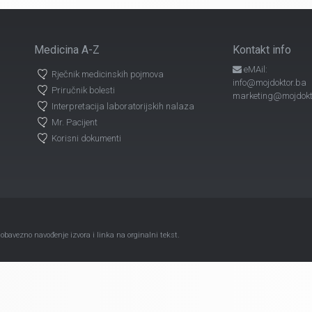
Medicina A-Z
Kontakt info
eMAil:
Rječnik medicinskih pojmova
info@mojdoktor.ba
Priručnik bolesti
marketing@mojdokt
Interpretacija laboratorijskih nalaza
Mr. Pacijent
Korisni dokumenti
avezno navođenje izvora i linka na orginalni tekst.