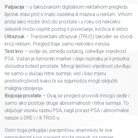
Palpacija
– u takozvanom digitalnom rektalnom pregledu
liječnik stavi prst s malo vazelina ili maziva u rektum. Vrhom
prsta lako može doći do prostate i u roku od nekoliko
sekundi može osjetiti postoji li povećanje, kvržica ili slično.
Ultrazvuk
– Transrektalni ultrazvuk (TRUS) također se izvodi
kroz rektum. Pregled traje samo nekoliko minuta.
Test krvi
– ovdje se, između ostalog, određuje vrijednost
PSA. Važan je tumorski marker i daje naznaku je li prisutna
zloćudna bolest prostate. Mnogi liječnici vrijednost utvrđuju
ne samo u slučaju hitne sumnje, već i kao mjeru
predostrožnosti kako bi sa sigurnošću mogli isključiti
maligna oboljenja.
Biopsija prostate
– Ovaj se pregled provodi mnogo rjeđe i
samo ako postoje druge abnormalnosti i hitna sumnja. To
uključuje visoku razinu PSA, nagli porast PSA i abnormalne
nalaze u DRE i / ili TRUS-u.
Osim toga prikuplja i pacijentovu anamnezu te sve
nepravilnosti koje pacijent može prijaviti, na primjer