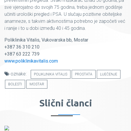
preventivnih pregleda. Svaki muškarac iznad 50 godina, pa
sve vjerojatno do svojih 75 godina, treba jednom godišnje
učiniti urološki pregled i PSA. U slučaju pozitivne obiteljske
anamneze, s takvim aktivnostima potrebno je započeti već
i ranije i to u dobi između 40 i 45 godina.
Poliklinika Vitalis, Vukovarska bb, Mostar
+387 36 310 210
+387 63 222 739
www.poliklinikavitalis.com
oznake:
POLIKLINIKA VITALIS
PROSTATA
LIJEČENJE
BOLESTI
MOSTAR
Slični članci