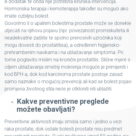
ili dodatak te onda nije potrebna kirurška intervencija.
Hormonska terapija i kemoterapija također su mogući ako
imate ozbiljnu bolest.
Govorimo li o upalnim bolestima prostate može se donekle
utjecati na njihovu pojavu (npr. povezanost promiskuiteta ili
neadekvatne zaštite te spolno prenosivih uzročnika koji
mogu dovesti do prostatitisa), a određenim higijensko-
prehrambenim navikama i na ublažavanje simptoma. Pri
tome poglavito mislim na kronični prostatitis. Slične mjere s
ciljem ublažavanja smetnji mokrenja moguće je primijeniti i
kod BPH-a, dok kod karcinoma prostate postoje zasad
samo naznake o mogućoj prevenciji ali kad se bolest pojavi
promjena životnog stila neće je otkloniti niti ublažiti.
Kakve preventivne preglede
možete obavljati?
Preventivne aktivnosti imaju smisla samo i jedino u vezi
raka prostate, dok ostale bolesti prostate nisu predmet