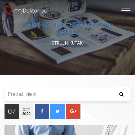
Poliklinika Vitalis: Bolesti i liječenje
prostate
STRUČNI KUTAK
,
07
OCT
2020