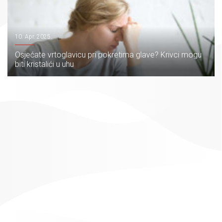
10. Apr. 2025.
Osjećate vrtoglavicu pri pokretima glave? Krivci mogu
biti kristalići u uhu