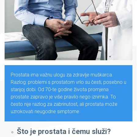
Prostata ima važnu ulogu za zdravlje muškarca.
Razlog: problemi s prostatom vrlo su česti, posebno u
starijoj dobi. Od 70-te godine života promjena
prostate zapravo je više pravilo nego iznimka. To
često nije razlog za zabrinutost, ali prostata može
uzrokovati neugodne simptome.
Što je prostata i čemu služi?