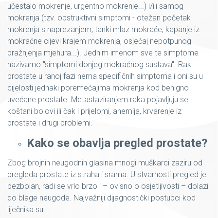
učestalo mokrenje, urgentno mokrenje...) i/ili samog
mokrenja (tzv. opstruktivni simptomi - otežan početak
mokrenja s naprezanjem, tanki mlaz mokraće, kapanje iz
mokraćne cijevi krajem mokrenja, osjećaj nepotpunog
pražnjenja mjehura...). Jednim imenom sve te simptome
nazivamo "simptomi donjeg mokraćnog sustava". Rak
prostate u ranoj fazi nema specifičnih simptoma i oni su u
cijelosti jednaki poremećajima mokrenja kod benigno
uvećane prostate. Metastaziranjem raka pojavljuju se
koštani bolovi ili čak i prijelomi, anemija, krvarenje iz
prostate i drugi problemi.
Kako se obavlja pregled prostate?
Zbog brojnih neugodnih glasina mnogi muškarci zaziru od
pregleda prostate iz straha i srama. U stvarnosti pregled je
bezbolan, radi se vrlo brzo i – ovisno o osjetljivosti – dolazi
do blage neugode. Najvažniji dijagnostički postupci kod
liječnika su: