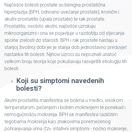
Najčešće bolesti prostate su benigna prostatična
hiperplazija (BPH, odnosno uvećanje prostate), kronični i
akutni prostatitis (upala prostate) te rak prostate.
Prostatitis, osobito akutni, najčešće uzrokuju
mikroorganizmi i ona se pojavljuje u razdoblju od stjecanja
spolne zrelosti do starosti. BPH i rak prostate nastaju u
starijoj životnoj dobi jer je starija dob jednostavno preduvjet
nastanka tih bolesti. Njihovi uzroci su nepoznati unatoč
velikom broju teorija koje pokušavaju rasvijetliti etiologiju tih
bolesti.
Koji su simptomi navedenih
bolesti?
Akutni prostatitis manifestira se bolima u međici, visokom
temperaturom, pečenjem i bolnim mokrenjem te ponekad i
nemogućnošću mokrenja. BPH se manifestira različitim
tegobama mokrenja kao znakovima poremećenog
pohranjivanja urina (tzv. iritativni simptomi - noćno mokrenje,