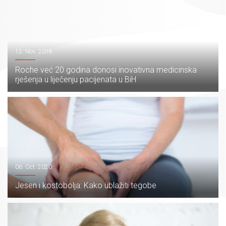
12. Nov. 2018.
Roche već 20 godina donosi inovativna medicinska
rješenja u liječenju pacijenata u BiH
06. Oct. 2020.
Jesen i kostobolja: Kako ublažiti tegobe