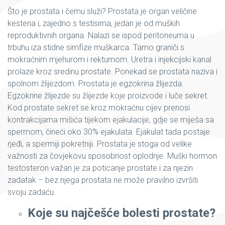
Što je prostata i čemu služi? Prostata je organ veličine
kestena i, zajedno s testisima, jedan je od muških
reproduktivnih organa. Nalazi se ispod peritoneuma u
trbuhu iza stidne simfize muškarca. Tamo graniči s
mokraćnim mjehurom i rektumom. Uretra i injekcijski kanal
prolaze kroz sredinu prostate. Ponekad se prostata naziva i
spolnom žlijezdom. Prostata je egzokrina žlijezda.
Egzokrine žlijezde su žlijezde koje proizvode i luče sekret.
Kod prostate sekret se kroz mokraćnu cijev prenosi
kontrakcijama mišića tijekom ejakulacije, gdje se miješa sa
spermom, čineći oko 30% ejakulata. Ejakulat tada postaje
rjeđi, a spermiji pokretniji. Prostata je stoga od velike
važnosti za čovjekovu sposobnost oplodnje. Muški hormon
testosteron važan je za poticanje prostate i za njezin
zadatak – bez njega prostata ne može pravilno izvršiti
svoju zadaću.
Koje su najčešće bolesti prostate?