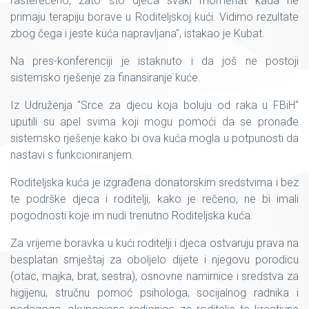
rasterećeno, zato što djeca svaki momenat kada ne
primaju terapiju borave u Roditeljskoj kući. Vidimo rezultate
zbog čega i jeste kuća napravljana", istakao je Kubat.
Na pres-konferenciji je istaknuto i da još ne postoji
sistemsko rješenje za finansiranje kuće.
Iz Udruženja "Srce za djecu koja boluju od raka u FBiH"
uputili su apel svima koji mogu pomoći da se pronađe
sistemsko rješenje kako bi ova kuća mogla u potpunosti da
nastavi s funkcioniranjem.
Roditeljska kuća je izgrađena donatorskim sredstvima i bez
te podrške djeca i roditelji, kako je rečeno, ne bi imali
pogodnosti koje im nudi trenutno Roditeljska kuća.
Za vrijeme boravka u kući roditelji i djeca ostvaruju prava na
besplatan smještaj za oboljelo dijete i njegovu porodicu
(otac, majka, brat, sestra), osnovne namirnice i sredstva za
higijenu, stručnu pomoć psihologa, socijalnog radnika i