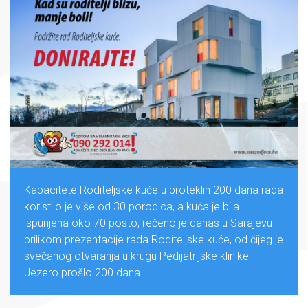
Kapacitete Roditeljske kuće u proteklih 200 dana rada
koristilo je više od 30 porodica, a kuća je bila
ispunjena oko 70 posto, rečeno je danas u Sarajevu
prilikom prezentacije rada Roditeljske kuće, od čijeg je
svečanog otvaranja u krugu Pedijatrijske klinike
Jezero prošlo 200 dana.