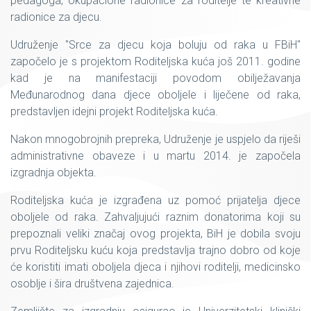
pedagoga, okupacione radionice za roditelje te kreativne
radionice za djecu.
Udruženje "Srce za djecu koja boluju od raka u FBiH"
započelo je s projektom Roditeljska kuća još 2011. godine
kad je na manifestaciji povodom obilježavanja
Međunarodnog dana djece oboljele i liječene od raka,
predstavljen idejni projekt Roditeljska kuća.
Nakon mnogobrojnih prepreka, Udruženje je uspjelo da riješi
administrativne obaveze i u martu 2014. je započela
izgradnja objekta.
Roditeljska kuća je izgrađena uz pomoć prijatelja djece
oboljele od raka. Zahvaljujući raznim donatorima koji su
prepoznali veliki značaj ovog projekta, BiH je dobila svoju
prvu Roditeljsku kuću koja predstavlja trajno dobro od koje
će koristiti imati oboljela djeca i njihovi roditelji, medicinsko
osoblje i šira društvena zajednica.