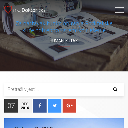
Za nastavak funkcioniranja Roditeljske
kuće potrebno sistemsko rješenje
HUMANI KUTAK
,
07
DEC
2016