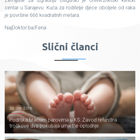
Zemljište za izgradnju osigurao je Univerzitetski klinički
centar u Sarajevu. Kuća za roditelje djece oboljele od raka
je površine 666 kvadratnih metara.
NajDoktor.ba/Fena
Slični članci
30. Sep. 2016.
Podrška bračnim parovima u KS: Zavod refundira
troškove dva pokušaja umjetne oplodnje