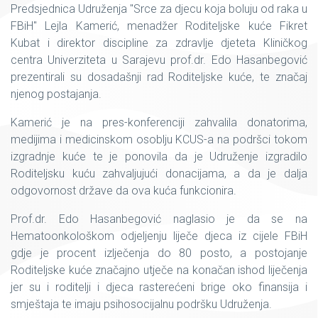
Predsjednica Udruženja "Srce za djecu koja boluju od raka u
FBiH" Lejla Kamerić, menadžer Roditeljske kuće Fikret
Kubat i direktor discipline za zdravlje djeteta Kliničkog
centra Univerziteta u Sarajevu prof.dr. Edo Hasanbegović
prezentirali su dosadašnji rad Roditeljske kuće, te značaj
njenog postajanja.
Kamerić je na pres-konferenciji zahvalila donatorima,
medijima i medicinskom osoblju KCUS-a na podršci tokom
izgradnje kuće te je ponovila da je Udruženje izgradilo
Roditeljsku kuću zahvaljujući donacijama, a da je dalja
odgovornost države da ova kuća funkcionira.
Prof.dr. Edo Hasanbegović naglasio je da se na
Hematoonkološkom odjeljenju liječe djeca iz cijele FBiH
gdje je procent izlječenja do 80 posto, a postojanje
Roditeljske kuće značajno utječe na konačan ishod liječenja
jer su i roditelji i djeca rasterećeni brige oko finansija i
smještaja te imaju psihosocijalnu podršku Udruženja.