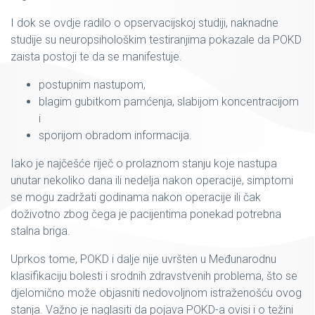
I dok se ovdje radilo o opservacijskoj studiji, naknadne
studije su neuropsihološkim testiranjima pokazale da POKD
zaista postoji te da se manifestuje.
postupnim nastupom,
blagim gubitkom pamćenja, slabijom koncentracijom
i
sporijom obradom informacija.
Iako je najčešće riječ o prolaznom stanju koje nastupa
unutar nekoliko dana ili nedelja nakon operacije, simptomi
se mogu zadržati godinama nakon operacije ili čak
doživotno zbog čega je pacijentima ponekad potrebna
stalna briga.
Uprkos tome, POKD i dalje nije uvršten u Međunarodnu
klasifikaciju bolesti i srodnih zdravstvenih problema, što se
djelomično može objasniti nedovoljnom istraženošću ovog
stanja. Važno je naglasiti da pojava POKD-a ovisi i o težini