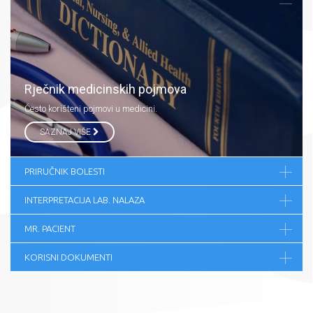
Rječnik medicinskih pojmova
Često korišteni pojmovi u medicini.
SAZNAJ VIŠE
PRIRUČNIK BOLESTI
INTERPRETACIJA LAB. NALAZA
MR. PACIENT
KORISNI DOKUMENTI