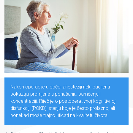
Nakon operacije u općoj anesteziji neki pacijenti
pokazuju promjene u ponašanju, pamćenju i
koncentraciji. Riječ je o postoperativnoj kognitivnoj
disfunkciji (POKD), stanju koje je često prolazno, ali
ponekad može trajno uticati na kvalitetu života