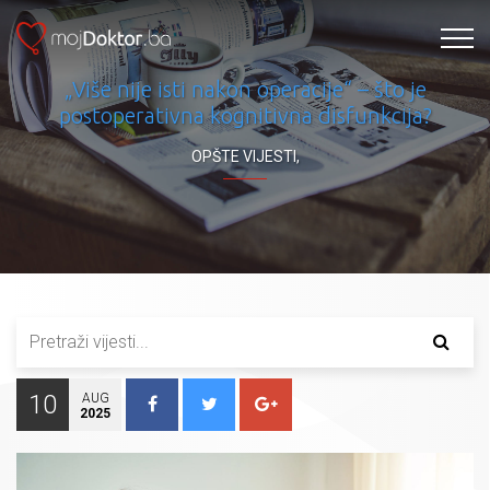
„Više nije isti nakon operacije“ – što je
postoperativna kognitivna disfunkcija?
OPŠTE VIJESTI
,
10
AUG
2025