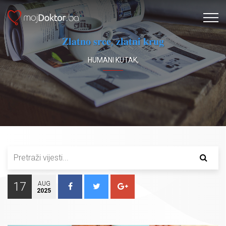
𝐙𝐥𝐚𝐭𝐧𝐨 𝐬𝐫𝐜𝐞, 𝐳𝐥𝐚𝐭𝐧𝐢 𝐤𝐫𝐮𝐠
HUMANI KUTAK
,
17
AUG
2025