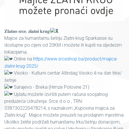
𝐙𝐥𝐚𝐭𝐧𝐨 𝐬𝐫𝐜𝐞, 𝐳𝐥𝐚𝐭𝐧𝐢 𝐤𝐫𝐮𝐠!
Majice za humanitarnu šetnju Zlatni krug Sparkasse su
dostupne po cijeni od 20KM i možete ih kupiti na sljedećim
lokacijama:
Online na
https://www.srceshop.ba/product/majica-
zlatni-krug-2025/
Visoko - Kulturni centar Altindag Visoko ili na dan trke/
šetnje
Sarajevo - Breka (Himze Polovine 21)
Uplatu možete izvršiti putem računa socijalnog
preduzeća Udruženja: Srce d.o.o., TRN:
3387302220478214, s naznakom „Kupovina majica za
Zlatni krug“. Majice možete preuzeti na prodajnim mjestima.
Ukoliko želite podržati humanitarnu trku/šetnju donacijom,
uplatu možete izvršiti na račun Udruženja u Sparkasse Bank