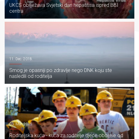
UKCS obilježava Svjetski dan hepatitisa ispred BBI
centra
11. Dec. 2018.
Smog je opasniji po zdravlje nego DNK koju ste
nasledili od roditelja
03. Mar. 2015.
Roditeljska kuća - kuća za roditelje djece oboljele od