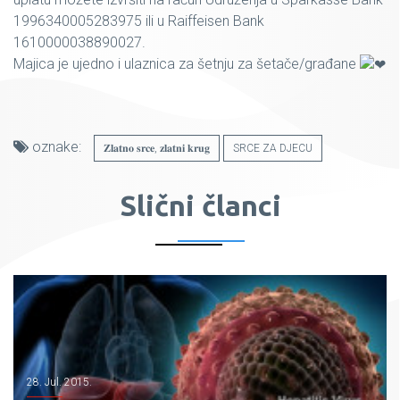
1996340005283975 ili u Raiffeisen Bank
1610000038890027.
Majica je ujedno i ulaznica za šetnju za šetače/građane
oznake:
𝐙𝐥𝐚𝐭𝐧𝐨 𝐬𝐫𝐜𝐞, 𝐳𝐥𝐚𝐭𝐧𝐢 𝐤𝐫𝐮𝐠
SRCE ZA DJECU
Slični članci
28. Jul. 2015.