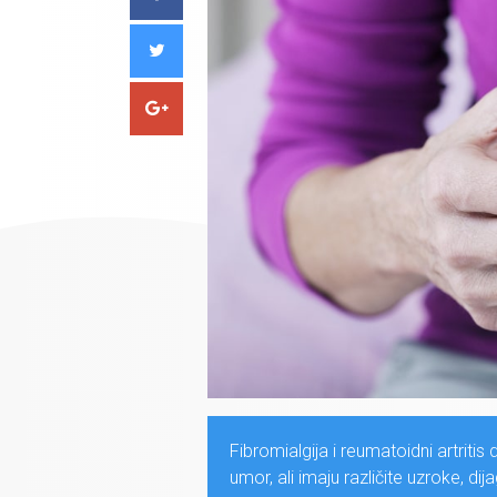
Fibromialgija i reumatoidni artritis
umor, ali imaju različite uzroke, di