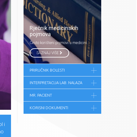
Rječnik medicinskih
pojmova
Često korišteni pojmovi u medicini.
SAZNAJ VIŠE
PRIRUČNIK BOLESTI
INTERPRETACIJA LAB. NALAZA
MR. PACIENT
KORISNI DOKUMENTI
l i
no