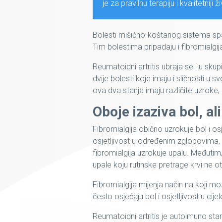
je za pravilnu terapiju i kvalitetniji ž
Bolesti mišićno-koštanog sistema spad
Tim bolestima pripadaju i fibromialgija
Reumatoidni artritis ubraja se i u sku
dvije bolesti koje imaju i sličnosti u
ova dva stanja imaju različite uzroke
Oboje izaziva bol, ali
Fibromialgija obično uzrokuje bol i osje
osjetljivost u određenim zglobovima
fibromialgija uzrokuje upalu. Međutim
upale koju rutinske pretrage krvi ne ot
Fibromialgija mijenja način na koji m
često osjećaju bol i osjetljivost u c
Reumatoidni artritis je autoimuno st