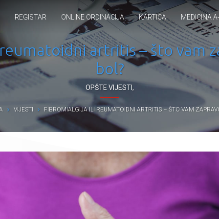
REGISTAR
ONLINE ORDINACIJA
KARTICA
MEDICINA A
i reumatoidni artritis – što vam
bol?
OPŠTE VIJESTI
,
A
VIJESTI
FIBROMIALGIJA ILI REUMATOIDNI ARTRITIS – ŠTO VAM ZAPRA