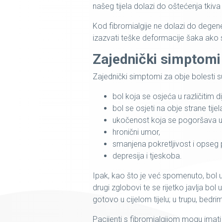
našeg tijela dolazi do oštećenja tkiv
Kod fibromialgije ne dolazi do degen
izazvati teške deformacije šaka ako s
Zajednički simptomi
Zajednički simptomi za obje bolesti s
bol koja se osjeća u različitim di
bol se osjeti na obje strane tijel
ukočenost koja se pogoršava uj
hronični umor,
smanjena pokretljivost i opseg 
depresija i tjeskoba.
Ipak, kao što je već spomenuto, bol u
drugi zglobovi te se rijetko javlja bol
gotovo u cijelom tijelu; u trupu, bedrim
Pacijenti s fibromialgijom mogu imati