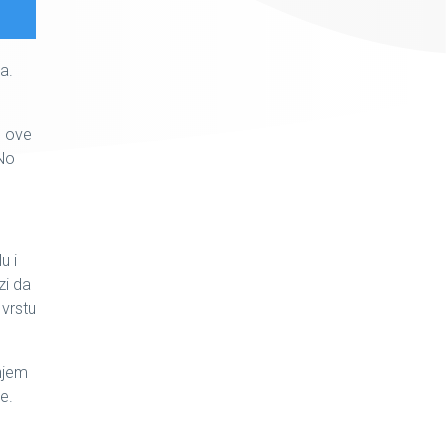
a.
u ove
 No
u i
zi da
 vrstu
anjem
e.