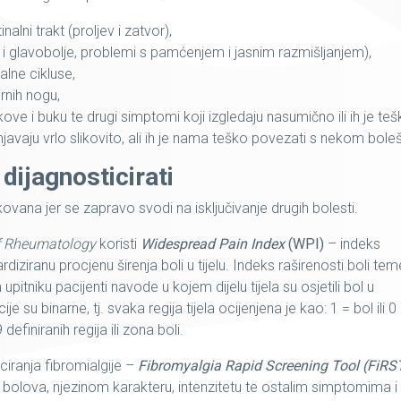
alni trakt (proljev i zatvor),
i glavobolje, problemi s pamćenjem i jasnim razmišljanjem),
lne cikluse,
rnih nogu,
ove i buku te drugi simptomi koji izgledaju nasumično ili ih je te
šnjavaju vrlo slikovito, ali ih je nama teško povezati s nekom bole
 dijagnosticirati
kovana jer se zapravo svodi na isključivanje drugih bolesti.
f Rheumatology
koristi
Widespread Pain Index
(WPI)
– indeks
diziranu procjenu širenja boli u tijelu. Indeks raširenosti boli teme
itniku pacijenti navode u kojem dijelu tijela su osjetili bol u
su binarne, tj. svaka regija tijela ocijenjena je kao: 1 = bol ili 0
efiniranih regija ili zona boli.
iciranja fibromialgije –
Fibromyalgia Rapid Screening Tool (FiRS
i bolova, njezinom karakteru, intenzitetu te ostalim simptomima i