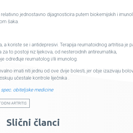
e relativno jednostavno dijagnosticira putem biokemijskih i imuno
nom šaka.
, a koriste se i antidepresivi. Terapija reumatoidnog artritisa je 
za to postoji niz lijekova, od nesteroidnih antireumatika,
je određuje reumatolog i/ili imunolog.
alno imati niti jednu od ove dvije bolesti, jer obje izazivaju bolo
iskuju učestale kontrole liječnika .
, spec. obiteljske medicine
OIDNI ARTRITIS
Slični članci