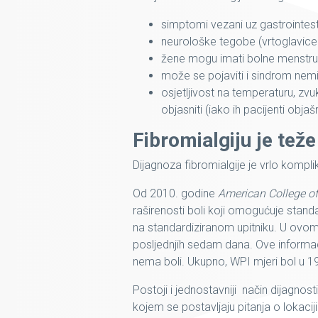
simptomi vezani uz gastrointestin
neurološke tegobe (vrtoglavice 
žene mogu imati bolne menstrua
može se pojaviti i sindrom nemi
osjetljivost na temperaturu, zvuk
objasniti (iako ih pacijenti obja
Fibromialgiju je teže
Dijagnoza fibromialgije je vrlo kompli
Od 2010. godine
American College o
raširenosti boli koji omogućuje standar
na standardiziranom upitniku. U ovom up
posljednjih sedam dana. Ove informacije 
nema boli. Ukupno, WPI mjeri bol u 19 d
Postoji i jednostavniji način dijagnost
kojem se postavljaju pitanja o lokacij