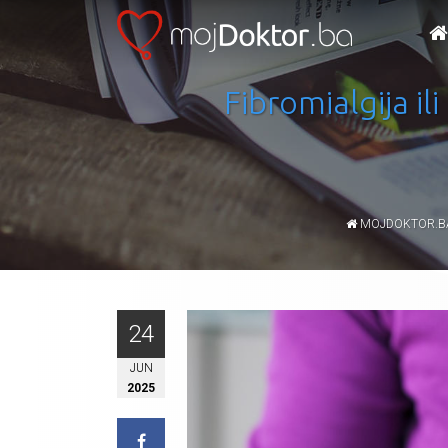
Fibromialgija il
MOJDOKTOR.B
24
JUN
2025