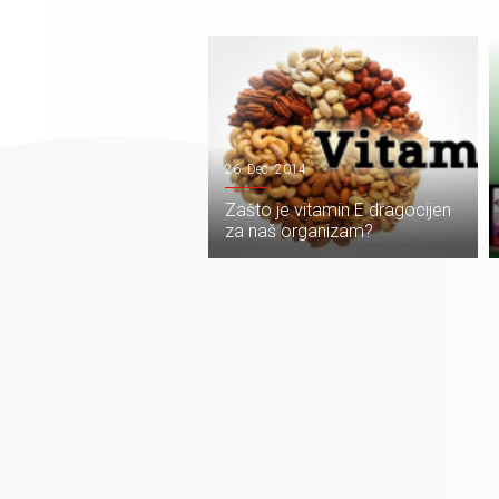
26. Dec. 2014.
Zašto je vitamin E dragocijen
za naš organizam?