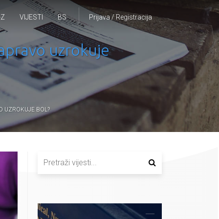
-Z
VIJESTI
BS
Prijava / Registracija
 zapravo uzrokuje
VO UZROKUJE BOL?