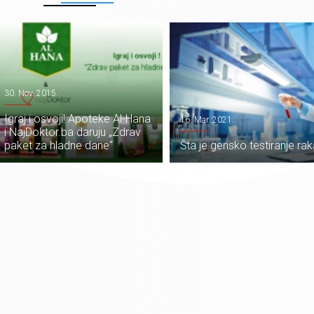
30. Nov. 2015.
Igraj i osvoji! Apoteke Al-Hana
16. Mar. 2021.
i NajDoktor.ba daruju „Zdrav
paket za hladne dane“
Šta je gensko testiranje ra