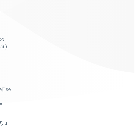
ško
šću).
lji se
 =
T)
u