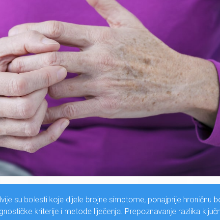
 dvije su bolesti koje dijele brojne simptome, ponajprije hroničnu bo
jagnostičke kriterije i metode liječenja. Prepoznavanje razlika ključ