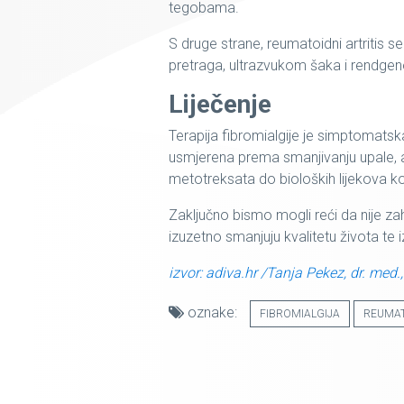
tegobama.
S druge strane, reumatoidni artritis s
pretraga, ultrazvukom šaka i rendge
Liječenje
Terapija fibromialgije je simptomatska
usmjerena prema smanjivanju upale, a 
metotreksata do bioloških lijekova ko
Zaključno bismo mogli reći da nije zahv
izuzetno smanjuju kvalitetu života te iz
izvor: adiva.hr /Tanja Pekez, dr. med.
oznake:
FIBROMIALGIJA
REUMAT