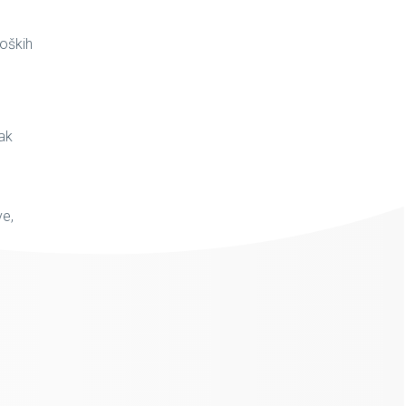
loških
pak
ve,