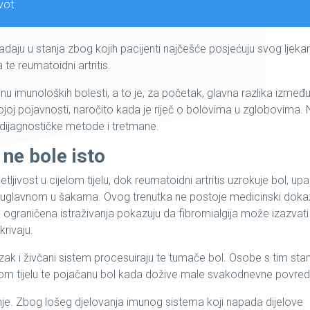
ivot
aju u stanja zbog kojih pacijenti najčešće posjećuju svog ljekar
 te reumatoidni artritis.
pinu imunoloških bolesti, a to je, za početak, glavna razlika izmeđ
 svojoj pojavnosti, naročito kada je riječ o bolovima u zglobovima.
, dijagnostičke metode i tretmane.
 ne bole isto
tljivost u cijelom tijelu, dok reumatoidni artritis uzrokuje bol, upal
, uglavnom u šakama. Ovog trenutka ne postoje medicinski doka
, ograničena istraživanja pokazuju da fibromialgija može izazvati
krivaju.
ozak i živčani sistem procesuiraju te tumače bol. Osobe s tim st
ijelom tijelu te pojačanu bol kada dožive male svakodnevne povred
anje. Zbog lošeg djelovanja imunog sistema koji napada dijelove