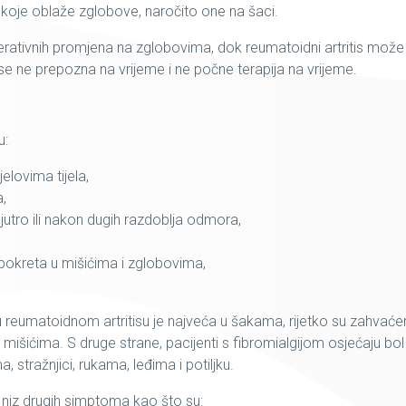
a koje oblaže zglobove, naročito one na šaci.
erativnih promjena na zglobovima, dok reumatoidni artritis može
e ne prepozna na vrijeme i ne počne terapija na vrijeme.
u:
jelovima tijela,
a,
utro ili nakon dugih razdoblja odmora,
pokreta u mišićima i zglobovima,
 reumatoidnom artritisu je najveća u šakama, rijetko su zahvaće
 u mišićima. S druge strane, pacijenti s fibromialgijom osjećaju bol
a, stražnjici, rukama, leđima i potiljku.
 niz drugih simptoma kao što su: