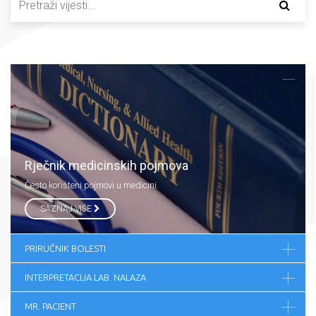
Rječnik medicinskih pojmova
Često korišteni pojmovi u medicini.
SAZNAJ VIŠE
PRIRUČNIK BOLESTI
INTERPRETACIJA LAB. NALAZA
MR. PACIENT