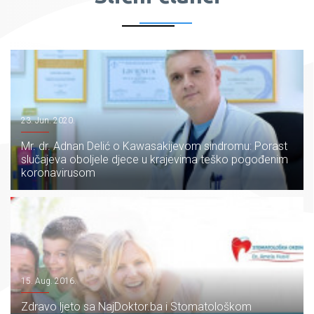
23. Jun. 2020.
Mr. dr. Adnan Delić o Kawasakijevom sindromu: Porast
slučajeva oboljele djece u krajevima teško pogođenim
koronavirusom
15. Aug. 2016.
Zdravo ljeto sa NajDoktor.ba i Stomatološkom