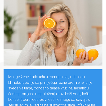
Mnoge žene kada uđu u menopauzu, odnosno
klimaks, počinju da primjećuju razne promjene, prije
svega valunge, odnosno talase vrućine, nesanicu,
česte promjene raspoloženja, razdražljivost, lošiju
koncentraciju, depresivnost, ne mogu da uživaju u
seksu jer im je vaginalna sluzokoža suva, infekcije na