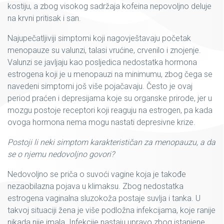
kostiju, a zbog visokog sadržaja kofeina nepovoljno deluje
na krvni pritisak i san.
Najupečatljiviji simptomi koji nagovještavaju početak
menopauze su valunzi, talasi vrućine, crvenilo i znojenje.
Valunzi se javljaju kao posljedica nedostatka hormona
estrogena koji je u menopauzi na minimumu, zbog čega se
navedeni simptomi još više pojačavaju. Često je ovaj
period praćen i depresijama koje su organske prirode, jer u
mozgu postoje receptori koji reaguju na estrogen, pa kada
ovoga hormona nema mogu nastati depresivne krize.
Postoji li neki simptom karakterističan za menopauzu, a da
se o njemu nedovoljno govori?
Nedovoljno se priča o suvoći vagine koja je takođe
nezaobilazna pojava u klimaksu. Zbog nedostatka
estrogena vaginalna sluzokoža postaje suvlja i tanka. U
takvoj situaciji žena je više podložna infekcijama, koje ranije
nikada nije imala. Infekcije nastaju upravo zbog istanjene