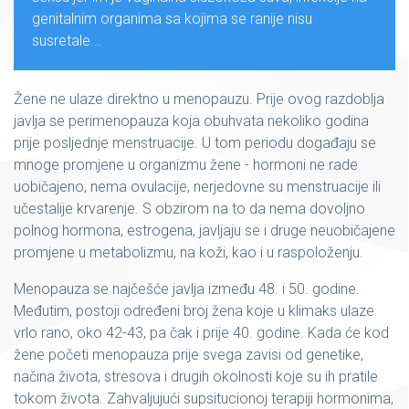
genitalnim organima sa kojima se ranije nisu
susretale...
Žene ne ulaze direktno u menopauzu. Prije ovog razdoblja
javlja se perimenopauza koja obuhvata nekoliko godina
prije posljednje menstruacije. U tom periodu događaju se
mnoge promjene u organizmu žene - hormoni ne rade
uobičajeno, nema ovulacije, nerjedovne su menstruacije ili
učestalije krvarenje. S obzirom na to da nema dovoljno
polnog hormona, estrogena, javljaju se i druge neuobičajene
promjene u metabolizmu, na koži, kao i u raspoloženju.
Menopauza se najčešće javlja između 48. i 50. godine.
Međutim, postoji određeni broj žena koje u klimaks ulaze
vrlo rano, oko 42-43, pa čak i prije 40. godine. Kada će kod
žene početi menopauza prije svega zavisi od genetike,
načina života, stresova i drugih okolnosti koje su ih pratile
tokom života. Zahvaljujući supsitucionoj terapiji hormonima,