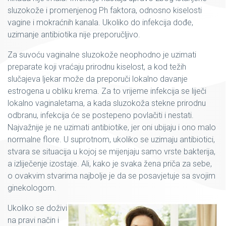
sluzokože i promenjenog Ph faktora, odnosno kiselosti
vagine i mokraćnih kanala. Ukoliko do infekcija dođe,
uzimanje antibiotika nije preporučljivo.
Za suvoću vaginalne sluzokože neophodno je uzimati
preparate koji vraćaju prirodnu kiselost, a kod težih
slučajeva ljekar može da preporuči lokalno davanje
estrogena u obliku krema. Za to vrijeme infekcija se liječi
lokalno vaginaletama, a kada sluzokoža stekne prirodnu
odbranu, infekcija će se postepeno povlačiti i nestati.
Najvažnije je ne uzimati antibiotike, jer oni ubijaju i ono malo
normalne flore. U suprotnom, ukoliko se uzimaju antibiotici,
stvara se situacija u kojoj se mijenjaju samo vrste bakterija,
a izliječenje izostaje. Ali, kako je svaka žena priča za sebe,
o ovakvim stvarima najbolje je da se posavjetuje sa svojim
ginekologom.
Ukoliko se doživi
na pravi način i