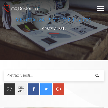
MENOPAUZA - SIMPTOMI I UZROCI
OPŠTE VIJESTI
,
27
DEC
2015