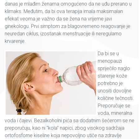
danas je mlađim ženama omogućeno da ne uđu prerano u
klimaks. Međutim, da bi ova terapija imala maksimalan
efekat veoma je važno da se žena na vrijeme javi
ginekologu. Prvi simptom za blagovremeno reagovanje je
neuredan ciklus, izostanak menstruacije ili neregularno
krvarenje.
Da bi se u
menopauzi
spriječilo naglo
starenje kože
potrebno je
unositi dovoljne
količine tečnosti.
Preporučuje se
voda, mineralna
voda i čajevi. Bezalkoholni pića sa dodatnim šećerom se ne
preporučuju, kao ni "kola" napici, zbog visokog sadržaja
ortofosforne kiseline koja nepovoljno utiče na zdravlje