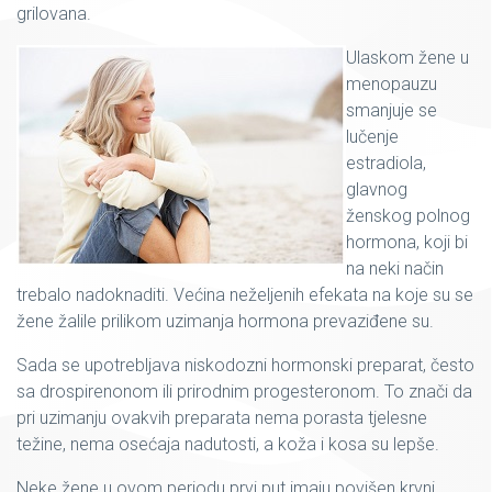
grilovana.
Ulaskom žene u
menopauzu
smanjuje se
lučenje
estradiola,
glavnog
ženskog polnog
hormona, koji bi
na neki način
trebalo nadoknaditi. Većina neželjenih efekata na koje su se
žene žalile prilikom uzimanja hormona prevaziđene su.
Sada se upotrebljava niskodozni hormonski preparat, često
sa drospirenonom ili prirodnim progesteronom. To znači da
pri uzimanju ovakvih preparata nema porasta tjelesne
težine, nema osećaja nadutosti, a koža i kosa su lepše.
Neke žene u ovom periodu prvi put imaju povišen krvni