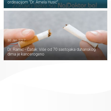
ordinacijom "Dr. Amela Husić"
30. Jan. 2017.
Dr. Ramić - Čatak: Više od 70 sastojaka duhanskog
dima je kancerogeno