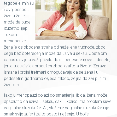
tegobe eliminišu,
i ovaj period u
životu žene
može da bude
izuzetno lijep.
Tokom
menopauze
žena je oslobođena straha od neželjene trudnoće, zbog
čega bez opterećenja može da uživa u seksu. Uostalom,
danas u svijetu važi pravilo da su pedesete nove tridesete,
jer je ljudski vijek produžen zbog kvaliteta života. Zdrava
ishrana i brojni tretmani omogućavaju da se žena i u
pedesetim godinama osjeća mlado, željna da živi punim
životom.
Iako u menopauzi dolazi do smanjenja libida, žena može
apsolutno da uživa u seksu, čak i ukoliko ima problem suve
vaginalne sluzokože. Ali, vlaženje vaginalne sluzokože nije
smak svijeta, jer i za to postoji rješenje. U bolje