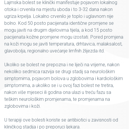
Lajmska bolest se klinički manifestuje pojavom lokalnog
otoka i crvenila na mjestu uboda i to 3-32 dana nakon
ugriza krpelja. Lokalno crvenilo je toplo i uglavnom nije
bolno. Kod 50 posto pacijenata identične promjene se
mogu javiti na drugim dijelovima tijela, a kod 15 posto
pacijenata kožne promjene mogu izostati. Pored promjena
na koži mogu se javiti temperatura, drhtavica, malaksalost,
glavobolja, regionalno uvećanje limfnih žlijezda itd.
Ukoliko se bolest ne prepozna i ne liječi na vrijeme, nakon
nekoliko sedmica razvija se drugi stadij sa neurološkim
simptomima, pojavom bolova u zglobovima i kardiološkim
simptomima, a ukoliko se i u ovoj fazi bolest ne tretira,
nakon više mjeseci ili godina ona ulazi u treću fazu sa
teškim neurološkim promjenama, te promjenama na
zglobovima i koži.
U terapiji ove bolesti koriste se antibiotici u zavisnosti od
kliničkog stadija i po preporuci ljekara.