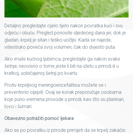
Detaljno pregledajte cijelo tijelo nakon povratka kući i svu
odjeću i obuću. Pregled ponovite sljedećeg dana jer, dok je
gladan, krpelj je sitan i teško uočljiv. Kada se najede,
višestruko poveća svoj volumen, čak do dvjesto puta.
Ako imate kućnog ljubimca, pregledajte ga nakon svake
šetnje, neovisno o tome jeste li bili na izletu u prirodi ili u
kratkoj, uobičajenoj šetnji po kvartu.
Protiv krpeljnog meningoencefalitisa možete se i
preventivno cijepiti. Ovaj se korak preporučuje osobama
koje puno vremena provode u prirodi, kao što su planinari,
lovci i šumari.
Obavezno potražiti pomoć ljekara
Ako se po povratku iz prirode primijeti da se krpelj zakačio