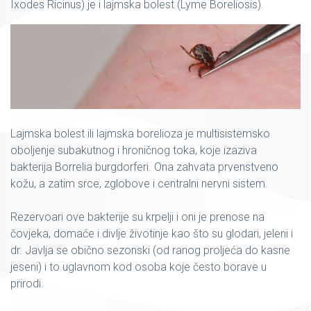
Ixodes Ricinus) je i lajmska bolest (Lyme Boreliosis).
Lajmska bolest ili lajmska borelioza je multisistemsko
oboljenje subakutnog i hroničnog toka, koje izaziva
bakterija Borrelia burgdorferi. Ona zahvata prvenstveno
kožu, a zatim srce, zglobove i centralni nervni sistem.
Rezervoari ove bakterije su krpelji i oni je prenose na
čovjeka, domaće i divlje životinje kao što su glodari, jeleni i
dr. Javlja se obično sezonski (od ranog proljeća do kasne
jeseni) i to uglavnom kod osoba koje često borave u
prirodi.