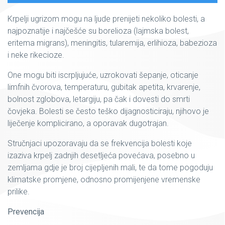
Krpelji ugrizom mogu na ljude prenijeti nekoliko bolesti, a
najpoznatije i najčešće su borelioza (lajmska bolest,
eritema migrans), meningitis, tularemija, erlihioza, babezioza
i neke rikecioze.
One mogu biti iscrpljujuće, uzrokovati šepanje, oticanje
limfnih čvorova, temperaturu, gubitak apetita, krvarenje,
bolnost zglobova, letargiju, pa čak i dovesti do smrti
čovjeka. Bolesti se često teško dijagnosticiraju, njihovo je
liječenje komplicirano, a oporavak dugotrajan.
Stručnjaci upozoravaju da se frekvencija bolesti koje
izaziva krpelj zadnjih desetljeća povećava, posebno u
zemljama gdje je broj cijepljenih mali, te da tome pogoduju
klimatske promjene, odnosno promijenjene vremenske
prilike.
Prevencija