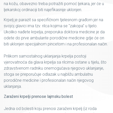
na kožu, obavezno treba potražiti pomoć ljekara, jer će u
ljekarskoj ordinaciji biti najefikasnije uklonjen.
Krpelj je parazit sa specifičnom tjelesnom građom jer na
svojoj glavici ima tzv. rilca kojima se "zakopa" u tijelo.
Ukoliko nađete krpelja, preporuka doktora medicine je da
odete do prve ambulante porodične medicine gdje će on
biti uklonjen specijalnom pincetom i na profesionalan način.
Prilikom samostalnog uklanjanja krpelja postoji
vjerovatnoća da glava krpelja sa rilcima ostane u tijelu, što
zdravstvenom radniku onemogućava njegovo uklanjanje,
stoga se preporučuje odlazak u najbližu ambulatnu
porodične medicine i profesionalan način njegovog
uklanjanja.
Zaraženi krpelji prenose lajmsku bolest
Jedna od bolesti koju prenosi zaraženi krpelj (iz roda