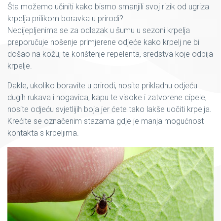
Šta možemo učiniti kako bismo smanjili svoj rizik od ugriza
krpelja prilikom boravka u prirodi?
Necijepljenima se za odlazak u šumu u sezoni krpelja
preporučuje nošenje primjerene odjeće kako krpelj ne bi
došao na kožu, te korištenje repelenta, sredstva koje odbija
krpelje.
Dakle, ukoliko boravite u prirodi, nosite prikladnu odjeću
dugih rukava i nogavica, kapu te visoke i zatvorene cipele,
nosite odjeću svjetlijih boja jer ćete tako lakše uočiti krpelja.
Krećite se označenim stazama gdje je manja mogućnost
kontakta s krpeljima.