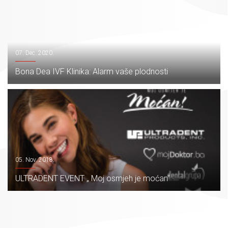
07. Dec. 2020.
Bona Dea IVF Klinika: Alarm vaše plodnosti
05. Nov. 2018.
ULTRADENT EVENT „ Moj osmjeh je moćan“