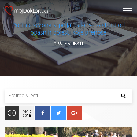
Počinje sezona krpelja: Kako se zaštititi od
opasnih bolesti koje prenose
OPŠTE VIJESTI
,
30
MAR
2016