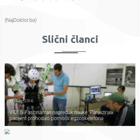
(NajDoktor.ba)
Slični članci
17. Aug. 2016.
VIDEO Fascinantan napredak nauke: Paralizirani
pacijent prohodao pomoću egzoskeletona