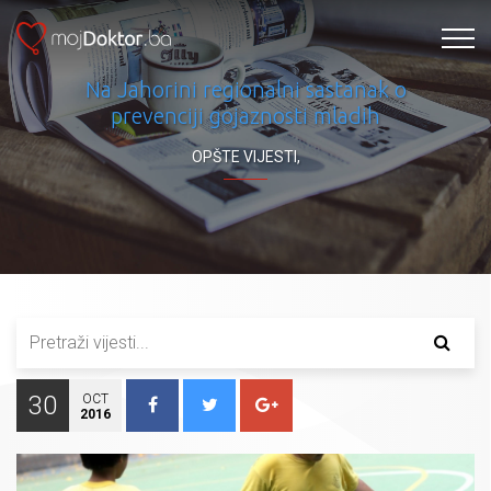
Na Jahorini regionalni sastanak o
prevenciji gojaznosti mladih
OPŠTE VIJESTI
,
30
OCT
2016