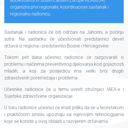
adolescents in South-Eastern Europe RER6034)
organizira prvi regionalni, koordinacioni sastanak i
regionalnu radionicu.
Sastanak i radionica će biti održani na Jahorini, a počinju
sutra. Na sastanku će učestvovati predstavnici devet
država iz regiona i predstavnici Bosne i Hercegovine.
Tokom pet dana učesnici radionice će razgovarati o
problemu i načinima preventivnog djelovanja kod gojaznosti
mladih, a koji za posljedicu ima veliki broj drugih
zdravstvenih poremećaja i problema.
Učesnike radionice će u temu uvesti stručnjaci IAEA-e i
Svjetske zdravstvene organizacije.
U toku radionice učesnici će imati priliku da se u teoretskom
i praktičnom smislu upoznaju sa najnovijim tehnologijama
koje se koriste u ovoj oblasti u razvijenim državama.