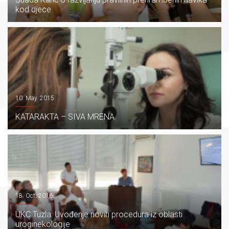
kod djece
10. May. 2015.
KATARAKTA – SIVA MRENA
18. Oct. 2016.
UKC Tuzla: Uvođenje novih procedura iz oblasti
uroginekologije