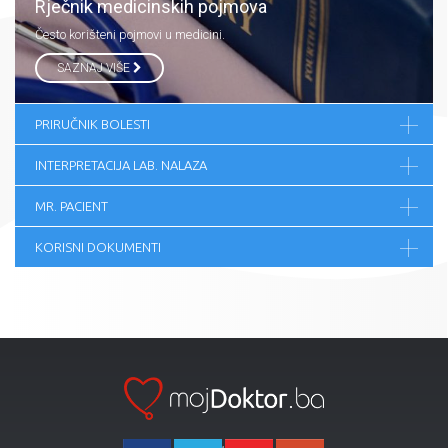
Rječnik medicinskih pojmova
Često korišteni pojmovi u medicini.
SAZNAJ VIŠE
PRIRUČNIK BOLESTI
INTERPRETACIJA LAB. NALAZA
MR. PACIENT
KORISNI DOKUMENTI