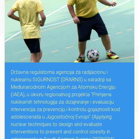
Državna regulatorna agencija za radijacionu i
nuklearnu SIGURNOST (DRARNS) u saradnji sa
Međunarodnom Agencijom za Atomsku Energiju
(IAEA), u okviru regionalnog projekta "Primjena
nuklearnih tehnologija za dizajniranje i evaluaciju
intervencija za prevenciju i kontrolu gojaznosti kod
adolescenata u Jugoistočnoj Evropi" (Applying
nuclear techniques to design and evaluate
interventions to prevent and control obesity in