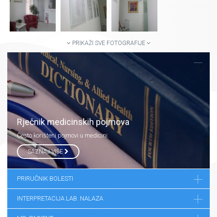
PRIKAŽI SVE FOTOGRAFIJE
Rječnik medicinskih pojmova
Često korišteni pojmovi u medicini.
SAZNAJ VIŠE
PRIRUČNIK BOLESTI
INTERPRETACIJA LAB. NALAZA