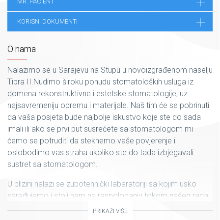
MR. PACIENT
KORISNI DOKUMENTI
O nama
Nalazimo se u Sarajevu na Stupu u novoizgrađenom naselju
Tibra II.Nudimo široku ponudu stomatoloških usluga iz
domena rekonstruktivne i estetske stomatologije, uz
najsavremeniju opremu i materijale. Naš tim će se pobrinuti
da vaša posjeta bude najbolje iskustvo koje ste do sada
imali ili ako se prvi put susrećete sa stomatologom mi
ćemo se potruditi da steknemo vaše povjerenje i
oslobodimo vas straha ukoliko ste do tada izbjegavali
sustret sa stomatologom.
U blizini nalazi se zubotehnički labaratoriji sa kojim usko
sarađujemo i stoji nam na raspologanju tokom našeg rada.
Laboratoriji je opremljen najsavremenijom opremom iz
PRIKAŽI VIŠE
oblasti protetike i može zadovoljiti sve vaše potrebe koje