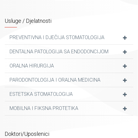
se tiču mobilne i fiksne protetike.
Za usluge koje pružamo u našoj ordinaciji koristimo
Usluge / Djelatnosti
najsavremenije materijale stranih brendova iz oblasi
rekonstruktivne stomatologije i protetike što garantuje
PREVENTIVNA I DJEČIJA STOMATOLOGIJA
kvalitet rada i obostrano zadovoljstvo.
DENTALNA PATOLOGIJA SA ENDODONCIJOM
Nadamo se da će te nas posjetiti jer mi vaše povjerenje
znamo da cijenimo...
ORALNA HIRURGIJA
PARODONTOLOGIJA I ORALNA MEDICINA
ESTETSKA STOMATOLOGIJA
MOBILNA I FIKSNA PROTETIKA
Doktori/Uposlenici