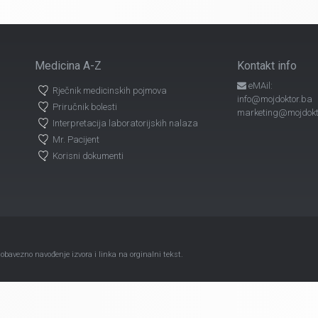
Medicina A-Z
Kontakt info
eMAil:
Rječnik medicinskih pojmova
info@mojdoktor.ba
Priručnik bolesti
marketing@mojdokt
Interpretacija laboratorijskih nalaza
Mr. Pacijent
Korisni dokumenti
avezno navođenje izvora i linka na orginalni tekst.