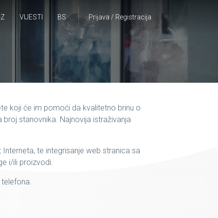
-Z
VIJESTI
BS
Prijava / Registracija
jete koji će im pomoći da kvalitetno brinu o
broj stanovnika. Najnovija istraživanja
Interneta, te integrisanje web stranica sa
i/ili proizvodi.
telefona.