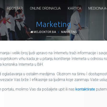
REGISTAR
ONLINE ORDINACIJA
KARTICA
MEDICINA A
Marketing
MOJDOKTOR.BA
MARKETING
nja i veliki broj ljudi upravo na Internetu traži informacije i sav
jetskom vrhu kada je u pitanju korištenje Interneta u odnosu na 
a korisnika Interneta u BiH.
d oglašavanja u ostalim medijima. Obzirom na širinu I dostupnost 
zaće Vas brže I efikasnije sa ljudima koje zanimaju Vaše usluge 
portalu, molimo Vas da pošaljete upit ili nas
kontaktirate
putem 