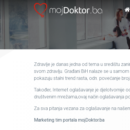
Zdravlje je danas jedna od tema u središtu zanima
svom zdravlju. Građani BiH nalaze se u samom sv
pokazuju stalni trend rasta, odn. povećanje broj
Također, Internet oglašavanje je djelotvornije o
društvenim mrežama,ovaj način oglašavanja pove
Za sva pitanja vezana za oglašavanje na našem 
Marketing tim portala mojDoktor.ba