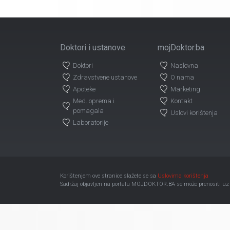
Doktori i ustanove
mojDoktor.ba
Doktori
Naslovna
Zdravstvene ustanove
O nama
Apoteke
Marketing
Med. oprema i
Kontakt
pomagala
Uslovi korištenja
Laboratorije
Korištenjem ove stranice slažete se sa
Uslovima korištenja
Sadržaj objavljen na portalu MOJDOKTOR.BA se može prenositi uz ob