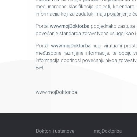
medjunarodne klasifikacije bolesti, kalendara m
informacija koji za zadatak imaju pojašnjenje 
Portal
www.mojDoktor.ba
podjednako zastupa one
povećanje standarda zdravstvene usluge, kao i z
Portal
www.mojDoktor.ba
nudi virutualni pros
međusobne razmjene informacija, te opciju valo
informacija doprinosi povećanju nivoa zdravstve
BiH.
www.mojDoktor.ba
Doktori i ustanove
mojDoktor.ba