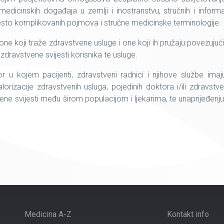
edicinskih događaja u zemlji i inostranstvu, stručnih i informa
često komplikovanih pojmova i stručne medicinske terminologije.
 koji traže zdravstvene usluge i one koji ih pružaju povezujući t
dravstvene svijesti korisnika te usluge.
tor u kojem pacijenti, zdravstveni radnici i njihove službe i
rizacije zdravstvenih usluga, pojedinih doktora i/ili zdravstv
ne svijesti među širom populacijom i ljekarima, te unaprijeđenju 
Medicina A-Z
Kontakt info