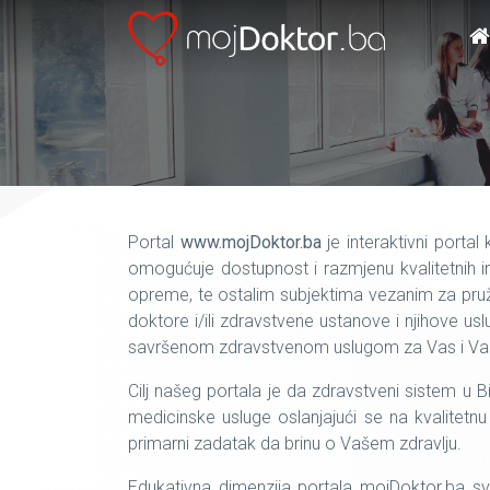
Portal
www.mojDoktor.ba
je interaktivni porta
omogućuje dostupnost i razmjenu kvalitetnih
opreme, te ostalim subjektima vezanim za pruž
doktore i/ili zdravstvene ustanove i njihove usl
savršenom zdravstvenom uslugom za Vas i Vaše na
Cilj našeg portala je da zdravstveni sistem u Bi
medicinske usluge oslanjajući se na kvalitetnu
primarni zadatak da brinu o Vašem zdravlju.
Edukativna dimenzija portala mojDoktor.ba s