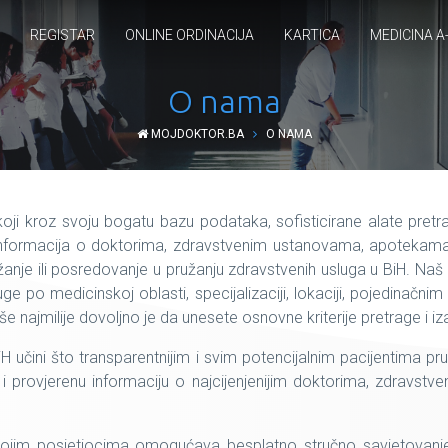
REGISTAR
ONLINE ORDINACIJA
KARTICA
MEDICINA A
O nama
MOJDOKTOR.BA
O NAMA
l koji kroz svoju bogatu bazu podataka, sofisticirane alate pret
 informacija o doktorima, zdravstvenim ustanovama, apotekama
anje ili posredovanje u pružanju zdravstvenih usluga u BiH. Naš
uge po medicinskoj oblasti, specijalizaciji, lokaciji, pojedinačn
jmilije dovoljno je da unesete osnovne kriterije pretrage i iza
H učini što transparentnijim i svim potencijalnim pacijentima pru
 i provjerenu informaciju o najcijenjenijim doktorima, zdravstve
vojim posjetiocima omogućava besplatno stručno savjetovanj