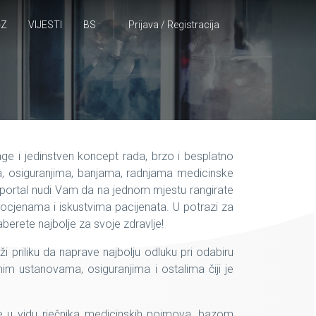
-Z
VIJESTI
BS
Prijava / Registracija
rage i jedinstven koncept rada, brzo i besplatno
, osiguranjima, banjama, radnjama medicinske
 portal nudi Vam da na jednom mjestu rangirate
im ocjenama i iskustvima pacijenata. U potrazi za
berete najbolje za svoje zdravlje!
ži priliku da naprave najbolju odluku pri odabiru
nim ustanovama, osiguranjima i ostalima čiji je
e u vidu rječnika medicinskih pojmova, bazom