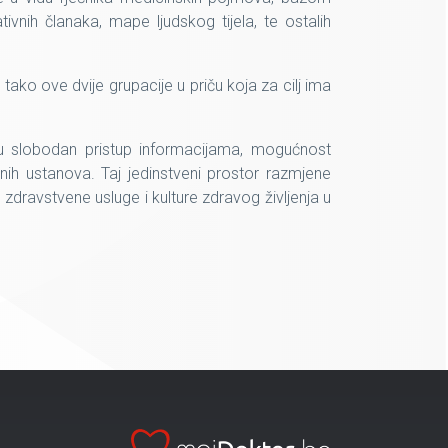
tivnih članaka, mape ljudskog tijela, te ostalih
ako ove dvije grupacije u priču koja za cilj ima
maju slobodan pristup informacijama, mogućnost
enih ustanova. Taj jedinstveni prostor razmjene
zdravstvene usluge i kulture zdravog življenja u