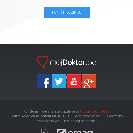
PONIŠTI LOZINKU!
Ka-Agencija
Copyright 2026 All Right Reserved
Korištenjem ove stranice slažete se sa
Uslovima korištenja
Sadržaj objavljen na portalu MOJDOKTOR.BA se može prenositi uz obavezno
navođenje izvora i linka na orginalni tekst.