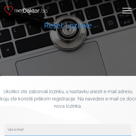
Reset Lozinke
Ukoliko ste zaborvali lozinku, u nastavku unesti e-mail adresu
koju ste koristili prilikom registracije. Na navedeni e-mail ce doci
nova lozinka.