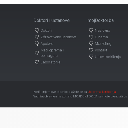
Doktori i ustanove
mojDoktor.ba
Doktori
Naslovna
Zdravstvene ustanove
O nama
Apoteke
Marketing
Med. oprema i
Kontakt
pomagala
Uslovi korištenja
Laboratorije
Korištenjem ove stranice slažete se sa
Uslovima korištenja
Sadržaj objavljen na portalu MOJDOKTOR.BA se može prenositi uz ob