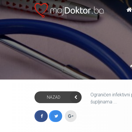
Ograničen infektivni 
NAZAD
šupljinama ...