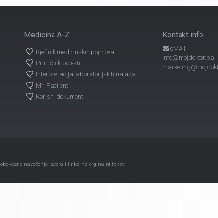
Medicina A-Z
Kontakt info
eMAil:
Rječnik medicinskih pojmova
info@mojdoktor.ba
Priručnik bolesti
marketing@mojdokt
Interpretacija laboratorijskih nalaza
Mr. Pacijent
Korisni dokumenti
avezno navođenje izvora i linka na orginalni tekst.