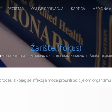
REGISTAR
ONLINE ORDINACIJA
KARTICA
MEDICINA A
Žarište (fokus)
MOJDOKTOR.BA
MEDICINA A-Z
RIJEČNIK POJMOVA
ŽARIŠTE (FOKU
proces iz kojeg se infekcija može proširiti po cijelom organizmu i