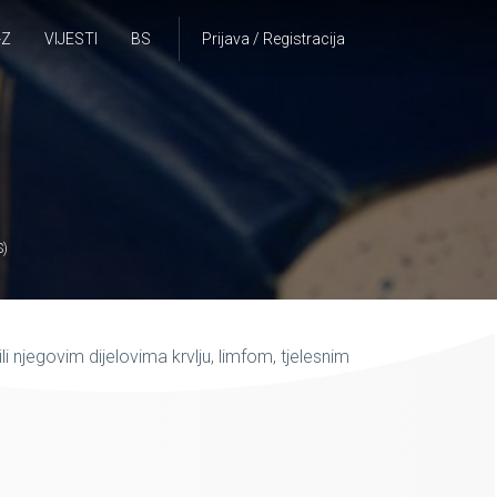
-Z
VIJESTI
BS
Prijava / Registracija
S)
li njegovim dijelovima krvlju, limfom, tjelesnim