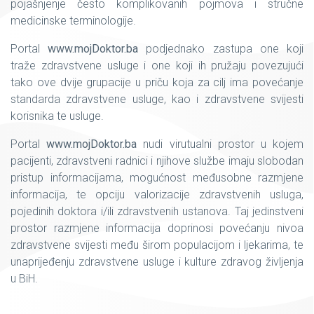
pojašnjenje često komplikovanih pojmova i stručne
medicinske terminologije.
Portal
www.mojDoktor.ba
podjednako zastupa one koji
traže zdravstvene usluge i one koji ih pružaju povezujući
tako ove dvije grupacije u priču koja za cilj ima povećanje
standarda zdravstvene usluge, kao i zdravstvene svijesti
korisnika te usluge.
Portal
www.mojDoktor.ba
nudi virutualni prostor u kojem
pacijenti, zdravstveni radnici i njihove službe imaju slobodan
pristup informacijama, mogućnost međusobne razmjene
informacija, te opciju valorizacije zdravstvenih usluga,
pojedinih doktora i/ili zdravstvenih ustanova. Taj jedinstveni
prostor razmjene informacija doprinosi povećanju nivoa
zdravstvene svijesti među širom populacijom i ljekarima, te
unaprijeđenju zdravstvene usluge i kulture zdravog življenja
u BiH.