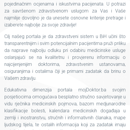
pojedinačnim ocjenama i iskustvima pacijenata. U potrazi
za savršenom zdravstvenom uslugom za Vas i Vaše
najmilije dovoljno je da unesete osnovne kriterije pretrage i
izaberete najbolje za svoje zdravlje!
Cilj našeg portala je da zdravstveni sistem u BiH učini što
transparentnijim i svim potencijalnim pacijentima pruži priliku
da naprave najbolju odluku pri odabiru medicinske usluge
oslanjajući se na kvalitetnu i provjerenu informaciju o
najcijenjenijim doktorima, zdravstvenim ustanovama,
osiguranjima i ostalima čiji je primarni zadatak da brinu o
Vašem zdravlju.
Edukativna dimenzija portala mojDoktor.ba svojim
posjetiocima omogućava besplatno stručno savjetovanje u
vidu rječnika medicinskih pojmova, bazom medjunarodne
klasifikacije bolesti, kalendara medicinskih događaja u
zemlji i inostranstvu, stručnih i informativnih članaka, mape
ljudskog tijela, te ostalih informacija koji za zadatak imaju