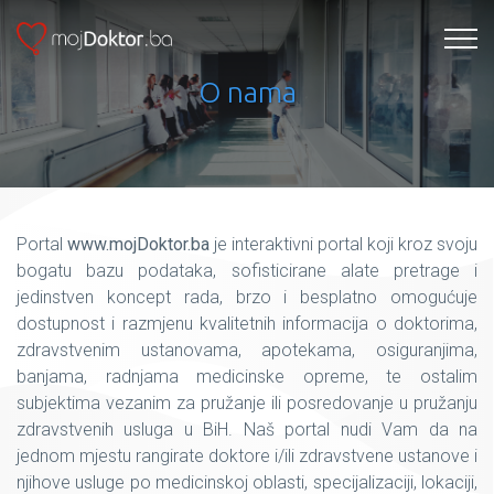
O nama
Portal
www.mojDoktor.ba
je interaktivni portal koji kroz svoju
bogatu bazu podataka, sofisticirane alate pretrage i
jedinstven koncept rada, brzo i besplatno omogućuje
dostupnost i razmjenu kvalitetnih informacija o doktorima,
zdravstvenim ustanovama, apotekama, osiguranjima,
banjama, radnjama medicinske opreme, te ostalim
subjektima vezanim za pružanje ili posredovanje u pružanju
zdravstvenih usluga u BiH. Naš portal nudi Vam da na
jednom mjestu rangirate doktore i/ili zdravstvene ustanove i
njihove usluge po medicinskoj oblasti, specijalizaciji, lokaciji,