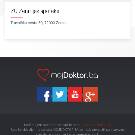
ZU Zeni lijek apoteke
Travnička cesta 50, 72000 Zenica
Ka-Agencija
Copyright 2026 All Right Reserved
Korištenjem ove stranice slažete se sa
Uslovima korištenja
Sadržaj objavljen na portalu MOJDOKTOR.BA se može prenositi uz obavezno
navođenje izvora i linka na orginalni tekst.