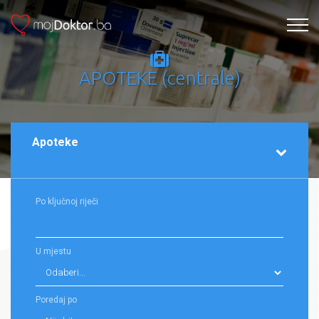
APOTEKE (centrale)
Apoteke
Po ključnoj riječi
U mjestu
Poredaj po