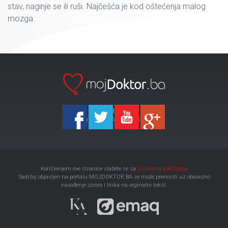
stav, naginje se ili ruši. Najčešća je kod oštećenja malog
mozga.
Ka-Agencija
Copyright 2026 All Right Reserved
Korištenjem ove stranice slažete se sa
Uslovima korištenja
Sadržaj objavljen na portalu MOJDOKTOR.BA se može prenositi uz obavezno
navođenje izvora i linka na orginalni tekst.