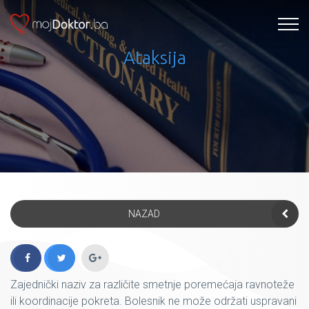
Ataksija
NAZAD
Zajednički naziv za različite smetnje poremećaja ravnoteže
ili koordinacije pokreta. Bolesnik ne može održati uspravani