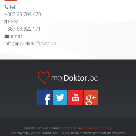
tel:
+387 39 709 478
GSM:
+387 63 822 171
email:
info@poliklinikafutura.ba
Ka-Agencija
Copyright 2026 All Right Reserved
Korištenjem ove stranice slažete se sa
Uslovima korištenja
Sadržaj objavljen na portalu MOJDOKTOR.BA se može prenositi uz obavezno