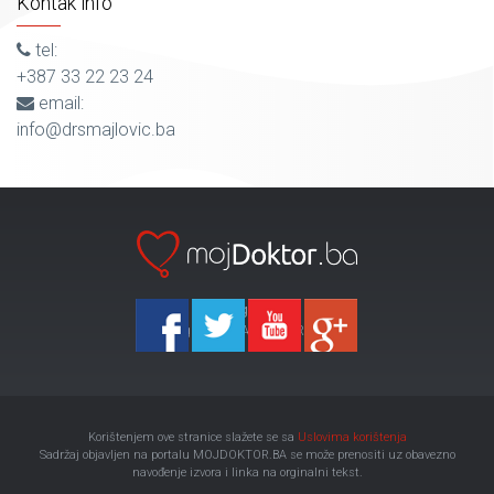
Kontak info
tel:
+387 33 22 23 24
email:
info@drsmajlovic.ba
Ka-Agencija
Copyright 2026 All Right Reserved
Korištenjem ove stranice slažete se sa
Uslovima korištenja
Sadržaj objavljen na portalu MOJDOKTOR.BA se može prenositi uz obavezno
navođenje izvora i linka na orginalni tekst.