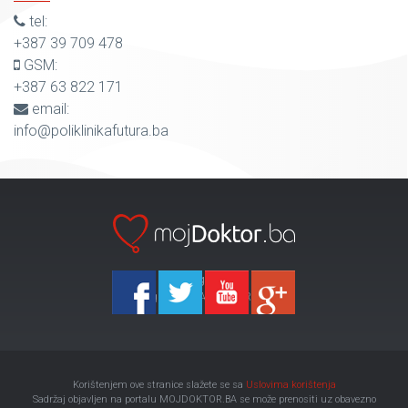
tel:
+387 39 709 478
GSM:
+387 63 822 171
email:
info@poliklinikafutura.ba
Ka-Agencija
Copyright 2026 All Right Reserved
Korištenjem ove stranice slažete se sa
Uslovima korištenja
Sadržaj objavljen na portalu MOJDOKTOR.BA se može prenositi uz obavezno