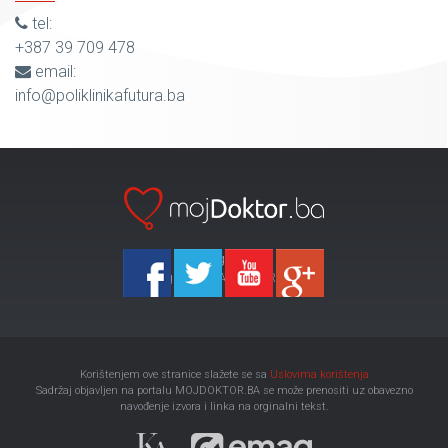
tel:
+387 39 709 478
email:
info@poliklinikafutura.ba
Ka-Agencija
Copyright 2026 All Right Reserved
Korištenjem ove stranice slažete se sa
Uslovima korištenja
Sadržaj objavljen na portalu MOJDOKTOR.BA se može prenositi uz obavezno
navođenje izvora i linka na orginalni tekst.