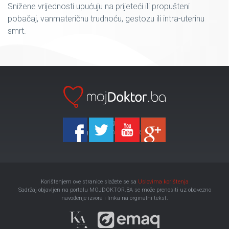
Snižene vrijednosti upućuju na prijeteći ili propušteni
pobačaj, vanmateričnu trudnoću, gestozu ili intra-uterinu
smrt.
Ka-Agencija
Copyright 2026 All Right Reserved
Korištenjem ove stranice slažete se sa
Uslovima korištenja
Sadržaj objavljen na portalu MOJDOKTOR.BA se može prenositi uz obavezno
navođenje izvora i linka na orginalni tekst.