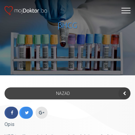
βHCG
NAZAD
Opis