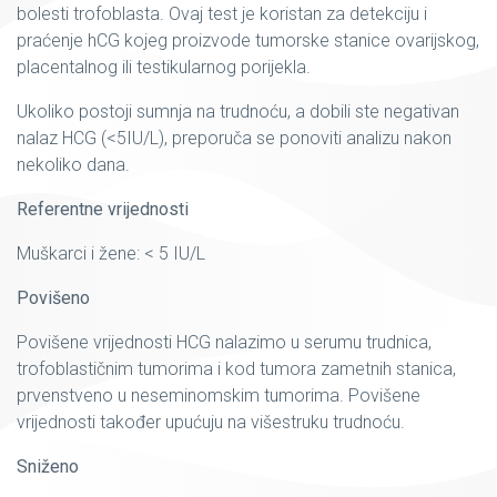
bolesti trofoblasta. Ovaj test je koristan za detekciju i
praćenje hCG kojeg proizvode tumorske stanice ovarijskog,
placentalnog ili testikularnog porijekla.
Ukoliko postoji sumnja na trudnoću, a dobili ste negativan
nalaz HCG (<5IU/L), preporuča se ponoviti analizu nakon
nekoliko dana.
Referentne vrijednosti
Muškarci i žene: < 5 IU/L
Povišeno
Povišene vrijednosti HCG nalazimo u serumu trudnica,
trofoblastičnim tumorima i kod tumora zametnih stanica,
prvenstveno u neseminomskim tumorima. Povišene
vrijednosti također upućuju na višestruku trudnoću.
Sniženo