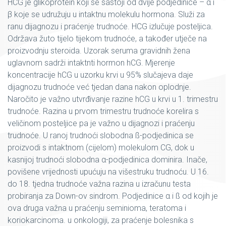
HCG je glikoprotein koji se sastoji od dvije podjedinice – α i
β koje se udružuju u intaktnu molekulu hormona. Služi za
ranu dijagnozu i praćenje trudnoće. HCG izlučuje posteljica.
Održava žuto tijelo tijekom trudnoće, a također utječe na
proizvodnju steroida. Uzorak seruma gravidnih žena
uglavnom sadrži intaktnti hormon hCG. Mjerenje
koncentracije hCG u uzorku krvi u 95% slučajeva daje
dijagnozu trudnoće već tjedan dana nakon oplodnje.
Naročito je važno utvrđivanje razine hCG u krvi u 1. trimestru
trudnoće. Razina u prvom trimestru trudnoće korelira s
veličinom posteljice pa je važno u dijagnozi i praćenju
trudnoće. U ranoj trudnoći slobodna ß-podjedinica se
proizvodi s intaktnom (cijelom) molekulom CG, dok u
kasnijoj trudnoći slobodna α-podjedinica dominira. Inače,
povišene vrijednosti upućuju na višestruku trudnoću. U 16.
do 18. tjedna trudnoće važna razina u izračunu testa
probiranja za Down-ov sindrom. Podjedinice α i ß od kojih je
ova druga važna u praćenju seminioma, teratoma i
koriokarcinoma. u onkologiji, za praćenje bolesnika s