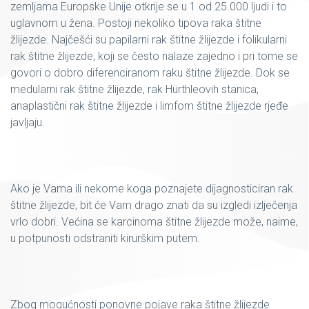
zemljama Europske Unije otkrije se u 1 od 25.000 ljudi i to
uglavnom u žena. Postoji nekoliko tipova raka štitne
žlijezde. Najčešći su papilarni rak štitne žlijezde i folikularni
rak štitne žlijezde, koji se često nalaze zajedno i pri tome se
govori o dobro diferenciranom raku štitne žlijezde. Dok se
medularni rak štitne žlijezde, rak Hürthleovih stanica,
anaplastični rak štitne žlijezde i limfom štitne žlijezde rjeđe
javljaju.
Ako je Vama ili nekome koga poznajete dijagnosticiran rak
štitne žlijezde, bit će Vam drago znati da su izgledi izlječenja
vrlo dobri. Većina se karcinoma štitne žlijezde može, naime,
u potpunosti odstraniti kirurškim putem.
Zbog mogućnosti ponovne pojave raka štitne žlijezde