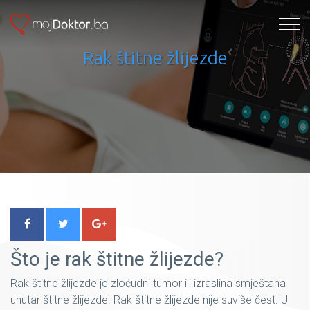
Rak štitne žlijezde
Što je rak štitne žlijezde?
Rak štitne žlijezde je zloćudni tumor ili izraslina smještana
unutar štitne žlijezde. Rak štitne žlijezde nije suviše čest. U