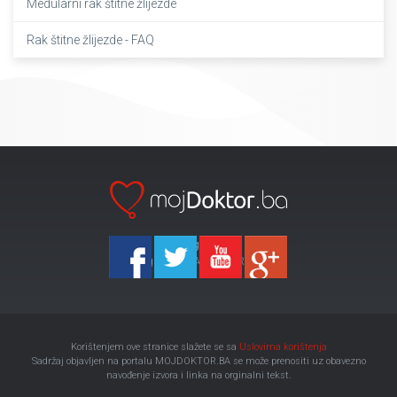
Medularni rak štitne žlijezde
Rak štitne žlijezde - FAQ
Ka-Agencija
Copyright 2026 All Right Reserved
Korištenjem ove stranice slažete se sa
Uslovima korištenja
Sadržaj objavljen na portalu MOJDOKTOR.BA se može prenositi uz obavezno
navođenje izvora i linka na orginalni tekst.