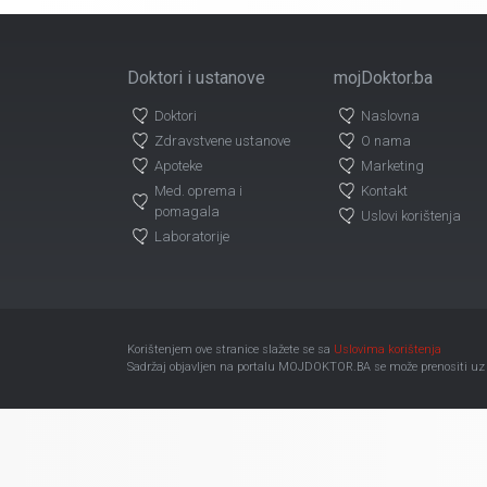
Doktori i ustanove
mojDoktor.ba
Doktori
Naslovna
Zdravstvene ustanove
O nama
Apoteke
Marketing
Med. oprema i
Kontakt
pomagala
Uslovi korištenja
Laboratorije
Korištenjem ove stranice slažete se sa
Uslovima korištenja
Sadržaj objavljen na portalu MOJDOKTOR.BA se može prenositi uz ob