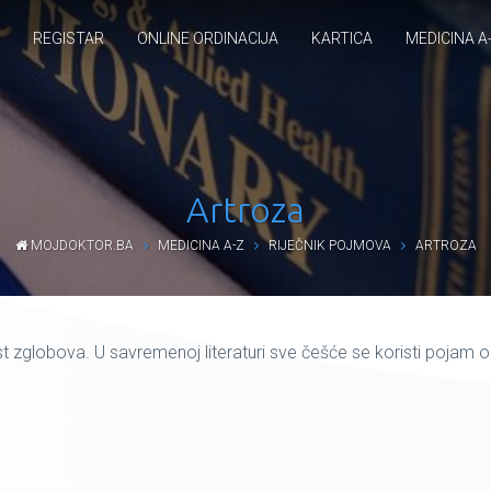
REGISTAR
ONLINE ORDINACIJA
KARTICA
MEDICINA A
Artroza
MOJDOKTOR.BA
MEDICINA A-Z
RIJEČNIK POJMOVA
ARTROZA
 zglobova. U savremenoj literaturi sve češće se koristi pojam os