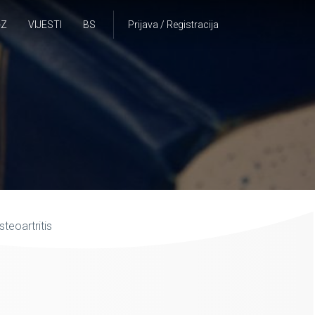
-Z
VIJESTI
BS
Prijava / Registracija
teoartritis