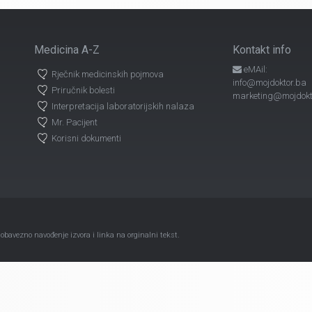
Medicina A-Z
Kontakt info
eMAil:
Rječnik medicinskih pojmova
info@mojdoktor.ba
Priručnik bolesti
marketing@mojdokt
Interpretacija laboratorijskih nalaza
Mr. Pacijent
Korisni dokumenti
avezno navođenje izvora i linka na orginalni tekst.