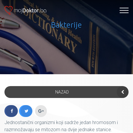
Bakterije
NAZAD
Jednostanični organizmi koji sadrže jedan hromosom i
razmnožavaju se mitozom na dvije jednake stanice.