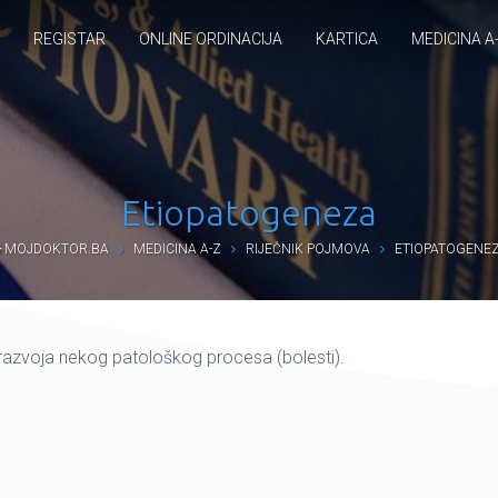
REGISTAR
ONLINE ORDINACIJA
KARTICA
MEDICINA A
Etiopatogeneza
MOJDOKTOR.BA
MEDICINA A-Z
RIJEČNIK POJMOVA
ETIOPATOGENE
azvoja nekog patološkog procesa (bolesti).