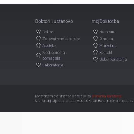
Doktori i ustanove
mojDoktor.ba
Doktori
Naslovna
Zdravstvene ustanove
O nama
Apoteke
Marketing
Med. oprema i
Kontakt
pomagala
Uslovi korištenja
Laboratorije
Korištenjem ove stranice slažete se sa
Uslovima korištenja
Sadržaj objavljen na portalu MOJDOKTOR.BA se može prenositi uz ob