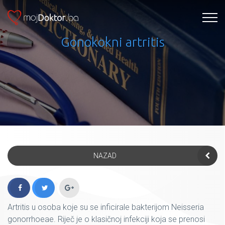
Gonokokni artritis
NAZAD
Artritis u osoba koje su se inficirale bakterijom Neisseria
gonorrhoeae. Riječ je o klasičnoj infekciji koja se prenosi