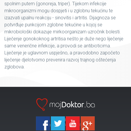
spolnim putem (gonoreja, triper). Tijekom infekcije
mikroorganizmi mogu dospjeti i u zglobnu tekućinu te
izazvati upalnu reakciju - sinovitis i artritis. Dijagnoza se
potvrđuje punkcijom zglobne tekućine u kojoj se
mikrobiološki dokazuje mirkoorganizam uzročnik bolesti.
Liječenje gonokoknog artritisa nešto je duže nego liječenje
same venerične infekcije, a provodi se antibioticima.
Liječenje je uglavnom uspješno, a pravodobno započeto
liječenje djelotvorno prevenira razvoj trajnog oštećenja
zglobova.
Ka-Agencija
Copyright 2026 All Right Reserved