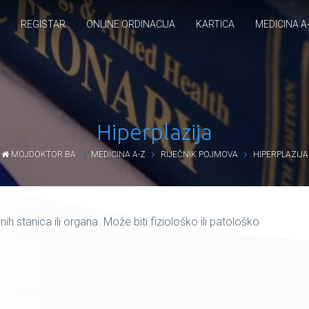
REGISTAR
ONLINE ORDINACIJA
KARTICA
MEDICINA A
Hiperplazija
MOJDOKTOR.BA
MEDICINA A-Z
RIJEČNIK POJMOVA
HIPERPLAZIJA
ih stanica ili organa. Može biti fiziološko ili patološko