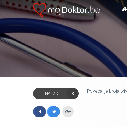
Povećanje broja tkivn
NAZAD