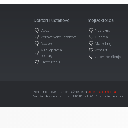
Doktori i ustanove
mojDoktor.ba
Doktori
Naslovna
Zdravstvene ustanove
O nama
Apoteke
Marketing
Med. oprema i
Kontakt
pomagala
Uslovi korištenja
Laboratorije
Korištenjem ove stranice slažete se sa
Uslovima korištenja
Sadržaj objavljen na portalu MOJDOKTOR.BA se može prenositi uz ob