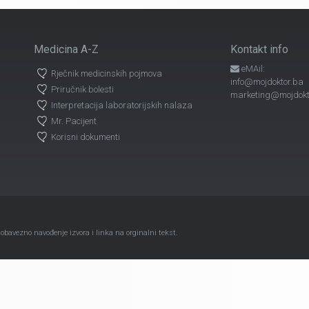
Medicina A-Z
Kontakt info
eMAil:
Rječnik medicinskih pojmova
info@mojdoktor.ba
Priručnik bolesti
marketing@mojdokt
Interpretacija laboratorijskih nalaza
Mr. Pacijent
Korisni dokumenti
avezno navođenje izvora i linka na orginalni tekst.