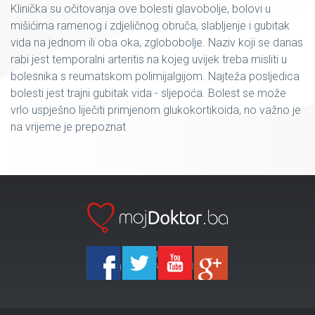
Klinička su očitovanja ove bolesti glavobolje, bolovi u
mišićima ramenog i zdjeličnog obruča, slabljenje i gubitak
vida na jednom ili oba oka, zglobobolje. Naziv koji se danas
rabi jest temporalni arteritis na kojeg uvijek treba misliti u
bolesnika s reumatskom polimijalgijom. Najteža posljedica
bolesti jest trajni gubitak vida - sljepoća. Bolest se može
vrlo uspješno liječiti primjenom glukokortikoida, no važno je
na vrijeme je prepoznat
Ka-Agencija
Copyright 2026 All Right Reserved