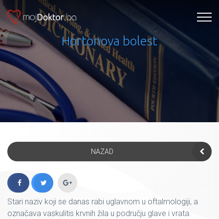
Hortonova bolest
NAZAD
Stari naziv koji se danas rabi uglavnom u oftalmologiji, a
označava vaskulitis krvnih žila u području glave i vrata.