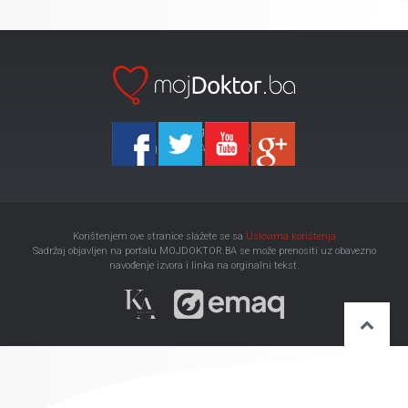
Ka-Agencija
Copyright 2026 All Right Reserved
Korištenjem ove stranice slažete se sa
Uslovima korištenja
Sadržaj objavljen na portalu MOJDOKTOR.BA se može prenositi uz obavezno
navođenje izvora i linka na orginalni tekst.