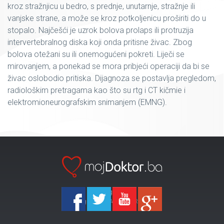
kroz stražnjicu u bedro, s prednje, unutarnje, stražnje ili
vanjske strane, a može se kroz potkoljenicu proširiti do u
stopalo. Najčešći je uzrok bolova prolaps ili protruzija
intervertebralnog diska koji onda pritisne živac. Zbog
bolova otežani su ili onemogućeni pokreti. Liječi se
mirovanjem, a ponekad se mora pribjeći operaciji da bi se
živac oslobodio pritiska. Dijagnoza se postavlja pregledom,
radiološkim pretragama kao što su rtg i CT kičmie i
elektromioneurografskim snimanjem (EMNG).
Ka-Agencija
Copyright 2026 All Right Reserved