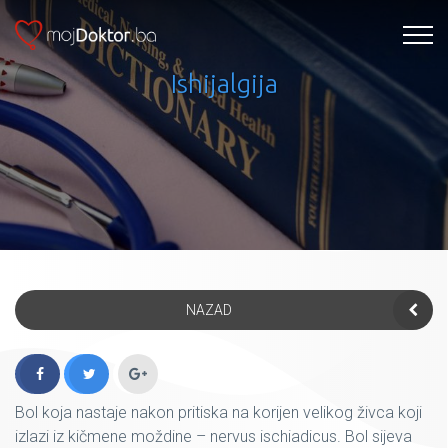
Ishijalgija
NAZAD
Bol koja nastaje nakon pritiska na korijen velikog živca koji
izlazi iz kičmene moždine – nervus ischiadicus. Bol sijeva