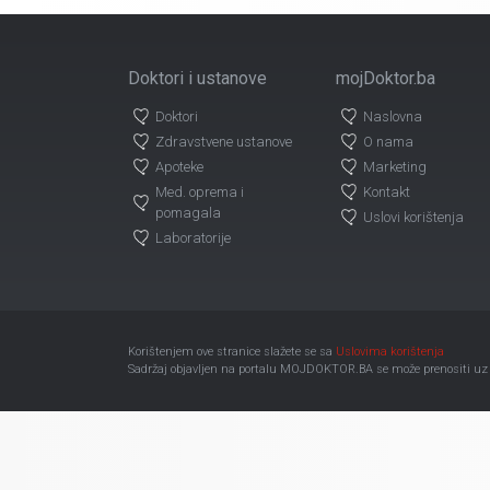
Doktori i ustanove
mojDoktor.ba
Doktori
Naslovna
Zdravstvene ustanove
O nama
Apoteke
Marketing
Med. oprema i
Kontakt
pomagala
Uslovi korištenja
Laboratorije
Korištenjem ove stranice slažete se sa
Uslovima korištenja
Sadržaj objavljen na portalu MOJDOKTOR.BA se može prenositi uz ob