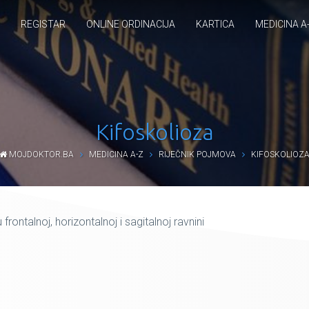
REGISTAR
ONLINE ORDINACIJA
KARTICA
MEDICINA A
Kifoskolioza
MOJDOKTOR.BA
MEDICINA A-Z
RIJEČNIK POJMOVA
KIFOSKOLIOZ
rontalnoj, horizontalnoj i sagitalnoj ravnini