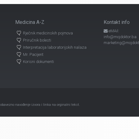
Medicina A-Z
Kontakt info
eMAil:
Rječnik medicinskih pojmova
info@mojdoktor.ba
Priručnik bolesti
marketing@mojdokt
Interpretacija laboratorijskih nalaza
Mr. Pacijent
Korisni dokumenti
avezno navođenje izvora i linka na orginalni tekst.