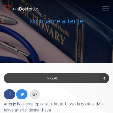
Koronarne arterije
NAZAD
Arterije koje srce opskrbljuju krvlju. U pravilu postoje dvije
takve arterije, desna i lijeva