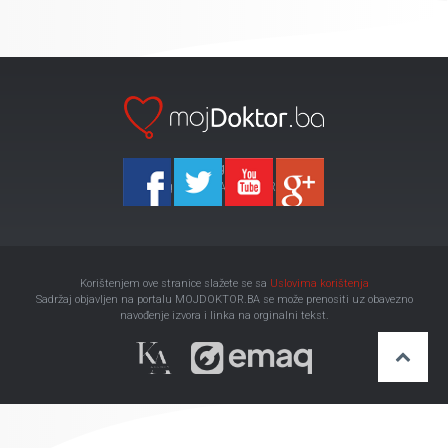
Ka-Agencija
Copyright 2026 All Right Reserved
Korištenjem ove stranice slažete se sa
Uslovima korištenja
Sadržaj objavljen na portalu MOJDOKTOR.BA se može prenositi uz obavezno
navođenje izvora i linka na orginalni tekst.