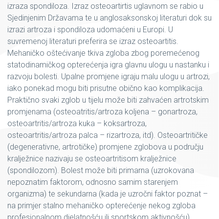
izraza spondiloza. Izraz osteoartirtis uglavnom se rabio u
Sjedinjenim Državama te u anglosaksonskoj literaturi dok su
izrazi artroza i spondiloza udomaćeni u Europi. U
suvremenoj literaturi preferira se izraz osteoartitis.
Mehaničko oštećivanje tkiva zgloba zbog poremećenog
statodinamičkog opterećenja igra glavnu ulogu u nastanku i
razvoju bolesti. Upalne promjene igraju malu ulogu u artrozi,
iako ponekad mogu biti prisutne obično kao komplikacija.
Praktično svaki zglob u tijelu može biti zahvaćen artrotskim
promjenama (osteoatritis/artroza koljena – gonartroza,
osteoartritis/artroza kuka – koksartroza,
osteoartritis/artroza palca – rizartroza, itd). Osteoartritičke
(degenerativne, artrotičke) promjene zglobova u području
kralježnice nazivaju se osteoartritisom kralježnice
(spondilozom). Bolest može biti primarna (uzrokovana
nepoznatim faktorom, odnosno samim starenjem
organizma) te sekundarna (kada je uzročni faktor poznat –
na primjer stalno mehaničko opterećenje nekog zgloba
profesionalnom djelatnošću ili sportskom aktivnošću).