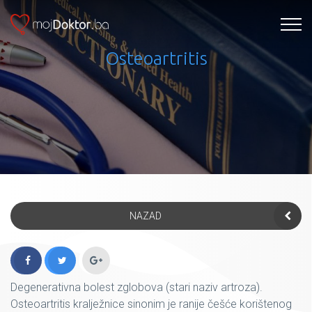
Osteoartritis
NAZAD
Degenerativna bolest zglobova (stari naziv artroza).
Osteoartritis kralježnice sinonim je ranije češće korištenog