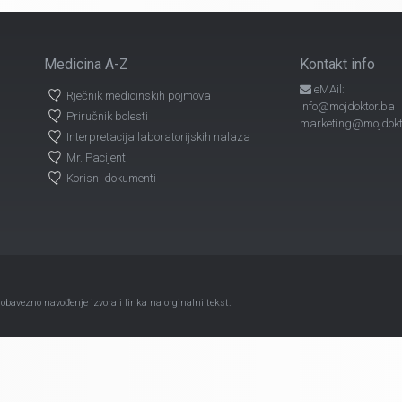
Medicina A-Z
Kontakt info
eMAil:
Rječnik medicinskih pojmova
info@mojdoktor.ba
Priručnik bolesti
marketing@mojdokt
Interpretacija laboratorijskih nalaza
Mr. Pacijent
Korisni dokumenti
avezno navođenje izvora i linka na orginalni tekst.