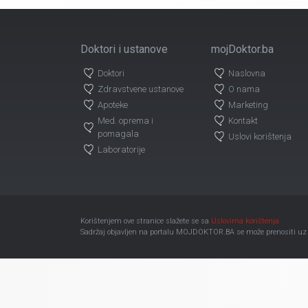
Doktori i ustanove
mojDoktor.ba
Doktori
Naslovna
Zdravstvene ustanove
O nama
Apoteke
Marketing
Med. oprema i
Kontakt
pomagala
Uslovi korištenja
Laboratorije
Korištenjem ove stranice slažete se sa
Uslovima korištenja
Sadržaj objavljen na portalu MOJDOKTOR.BA se može prenositi uz ob