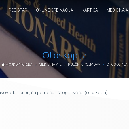
REGISTAR
ONLINE ORDINACIJA
KARTICA
MEDICINA A
Otoskopija
MOJDOKTOR.BA
MEDICINA A-Z
RIJEČNIK POJMOVA
OTOSKOPIJA
ukovoda i bubnjića pomoću ušnog ljevčića (otoskopa)