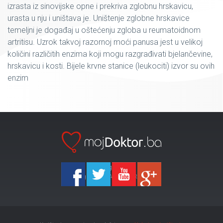
izrasta iz sinovijske opne i prekriva zglobnu hrskavicu,
urasta u nju i uništava je. Uništenje zglobne hrskavice
temeljni je događaj u oštećenju zgloba u reumatoidnom
artritisu. Uzrok takvoj razornoj moći panusa jest u velikoj
količini različitih enzima koji mogu razgrađivati bjelančevine,
hrskavicu i kosti. Bijele krvne stanice (leukociti) izvor su ovih
enzim
Ka-Agencija
Copyright 2026 All Right Reserved