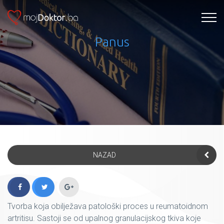
Panus
NAZAD
Tvorba koja obilježava patološki proces u reumatoidnom
artritisu. Sastoji se od upalnog granulacijskog tkiva koje