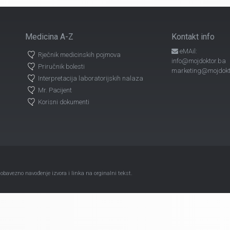
Medicina A-Z
Kontakt info
eMAil:
Rječnik medicinskih pojmova
info@mojdoktor.ba
Priručnik bolesti
marketing@mojdokt
Interpretacija laboratorijskih nalaza
Mr. Pacijent
Korisni dokumenti
avezno navođenje izvora i linka na orginalni tekst.