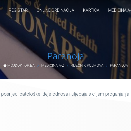
REGISTAR
ONLINE ORDINACIJA
KARTICA
MEDICINA A
Paranoja
MOJDOKTOR.BA
MEDICINA A-Z
RIJEČNIK POJMOVA
PARANOJA
posrijedi patološke ideje odnosa i utjecaja s ciljem proganjanja