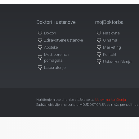
Doktori i ustanove
mojDoktor.ba
Doktori
Naslovna
Zdravstvene ustanove
O nama
Apoteke
Marketing
Med. oprema i
Kontakt
pomagala
Uslovi korištenja
Laboratorije
Korištenjem ove stranice slažete se sa
Uslovima korištenja
Sadržaj objavljen na portalu MOJDOKTOR.BA se može prenositi uz ob