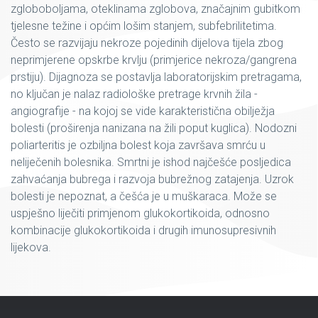
zgloboboljama, oteklinama zglobova, značajnim gubitkom
tjelesne težine i općim lošim stanjem, subfebrilitetima.
Često se razvijaju nekroze pojedinih dijelova tijela zbog
neprimjerene opskrbe krvlju (primjerice nekroza/gangrena
prstiju). Dijagnoza se postavlja laboratorijskim pretragama,
no ključan je nalaz radiološke pretrage krvnih žila -
angiografije - na kojoj se vide karakteristična obilježja
bolesti (proširenja nanizana na žili poput kuglica). Nodozni
poliarteritis je ozbiljna bolest koja završava smrću u
neliječenih bolesnika. Smrtni je ishod najčešće posljedica
zahvaćanja bubrega i razvoja bubrežnog zatajenja. Uzrok
bolesti je nepoznat, a češća je u muškaraca. Može se
uspješno liječiti primjenom glukokortikoida, odnosno
kombinacije glukokortikoida i drugih imunosupresivnih
lijekova.