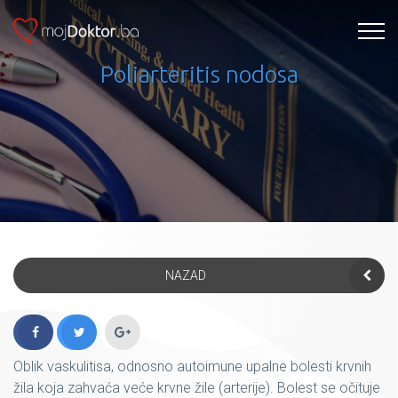
Poliarteritis nodosa
NAZAD
Oblik vaskulitisa, odnosno autoimune upalne bolesti krvnih
žila koja zahvaća veće krvne žile (arterije). Bolest se očituje