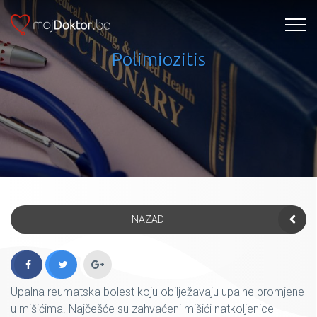
Polimiozitis
NAZAD
Upalna reumatska bolest koju obilježavaju upalne promjene
u mišićima. Najčešće su zahvaćeni mišići natkoljenice