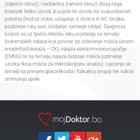
(zdjelični obruč) i nadlaktice (rameni obruč) zbog čega
bolesnik teško izvodi, ili uopće ne izvodi, niz svakodnevnih
pokreta (hod uz stube, ustajanje iz stolice ili WC školjke,
podizanje ruku uvis, češljanje, vješanje rublja). Dijagnoza
bolesti se uz tipičnu kliničku sliku postavlja na temelju
biokemijskih nalaza koji govore za oštećenje mišića (enzim
kreatinfosfokinaza – CK), nalaza elektromioneurografije
(EMNG) te na temelju nalaza biopsije mišića (uzimanje
uzorka tkiva mišića za mikroskopsku analizu). Liječenje se
temelji na primjeni glukortikoida i fizikalnoj terapiji tek nakon
smirivanja upale.
Ka-Agencija