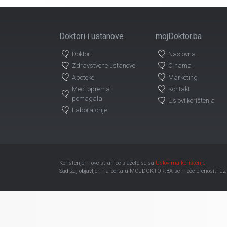
Doktori i ustanove
mojDoktor.ba
Doktori
Naslovna
Zdravstvene ustanove
O nama
Apoteke
Marketing
Med. oprema i
Kontakt
pomagala
Uslovi korištenja
Laboratorije
Korištenjem ove stranice slažete se sa
Uslovima korištenja
Sadržaj objavljen na portalu MOJDOKTOR.BA se može prenositi uz ob