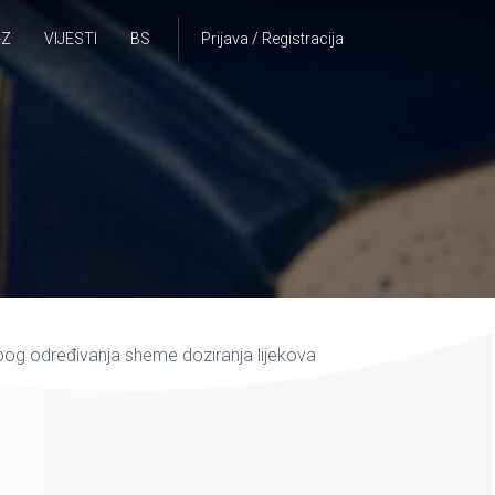
-Z
VIJESTI
BS
Prijava / Registracija
zbog određivanja sheme doziranja lijekova