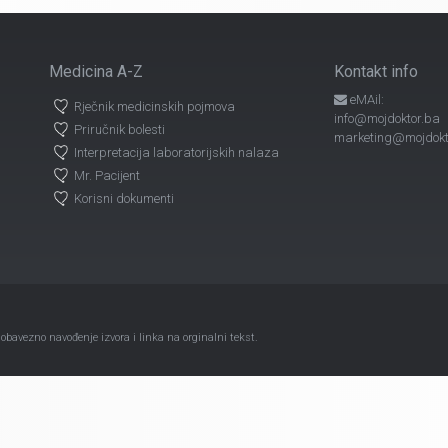
Medicina A-Z
Kontakt info
eMAil:
Rječnik medicinskih pojmova
info@mojdoktor.ba
Priručnik bolesti
marketing@mojdokt
Interpretacija laboratorijskih nalaza
Mr. Pacijent
Korisni dokumenti
avezno navođenje izvora i linka na orginalni tekst.