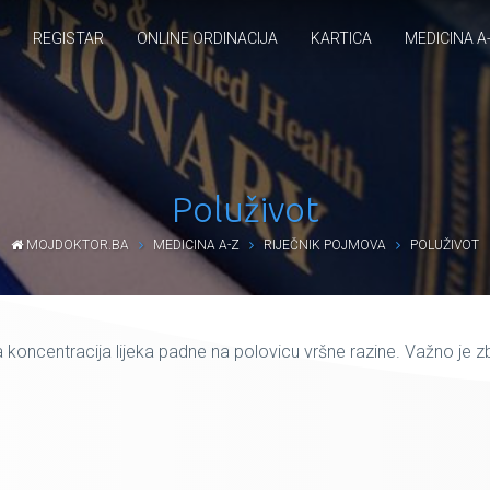
REGISTAR
ONLINE ORDINACIJA
KARTICA
MEDICINA A
Poluživot
MOJDOKTOR.BA
MEDICINA A-Z
RIJEČNIK POJMOVA
POLUŽIVOT
 koncentracija lijeka padne na polovicu vršne razine. Važno je 