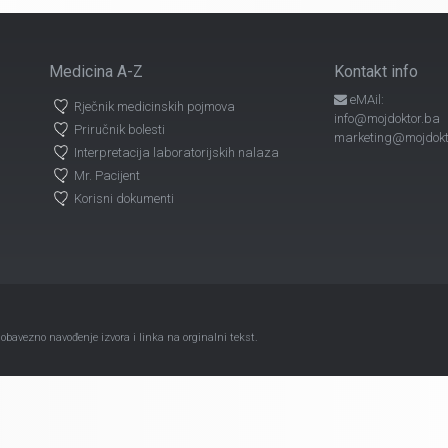
Medicina A-Z
Kontakt info
eMAil:
Rječnik medicinskih pojmova
info@mojdoktor.ba
Priručnik bolesti
marketing@mojdokt
Interpretacija laboratorijskih nalaza
Mr. Pacijent
Korisni dokumenti
avezno navođenje izvora i linka na orginalni tekst.