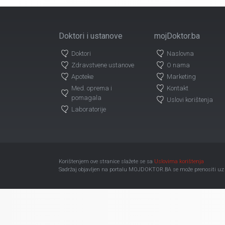
Doktori i ustanove
mojDoktor.ba
Doktori
Naslovna
Zdravstvene ustanove
O nama
Apoteke
Marketing
Med. oprema i
Kontakt
pomagala
Uslovi korištenja
Laboratorije
Korištenjem ove stranice slažete se sa
Uslovima korištenja
Sadržaj objavljen na portalu MOJDOKTOR.BA se može prenositi uz ob