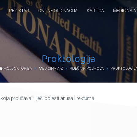
REGISTAR
ONLINE ORDINACIJA
KARTICA
MEDICINA A
Proktologija
MOJDOKTOR.BA
MEDICINA A-Z
RIJEČNIK POJMOVA
PROKTOLOGIJ
oja proučava i liječi bolesti anusa i rektuma