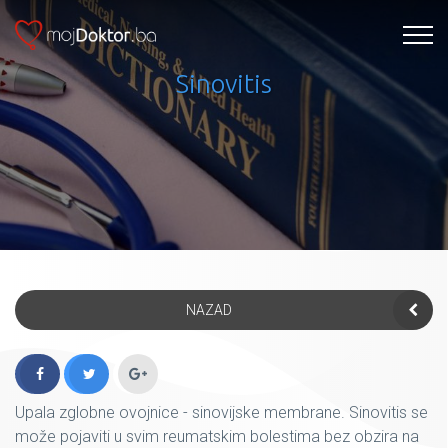
Sinovitis
NAZAD
Upala zglobne ovojnice - sinovijske membrane. Sinovitis se
može pojaviti u svim reumatskim bolestima bez obzira na