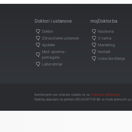
Doktori i ustanove
mojDoktor.ba
Doktori
Naslovna
Zdravstvene ustanove
O nama
Apoteke
Marketing
Med. oprema i
Kontakt
pomagala
Uslovi korištenja
Laboratorije
Korištenjem ove stranice slažete se sa
Uslovima korištenja
Sadržaj objavljen na portalu MOJDOKTOR.BA se može prenositi uz ob