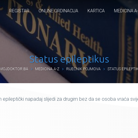
REGISTAR
ONLINE ORDINACIJA
KARTICA
MEDICINA A
Status epileptikus
MOJDOKTOR.BA
MEDICINA A-Z
RIJEČNIK POJMOVA
STATUS EPILEPTI
 epileptički napadaj slijedi za drugim bez da se osoba vraća svij