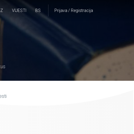
-Z
VIJESTI
BS
Prijava / Registracija
KUS
esti