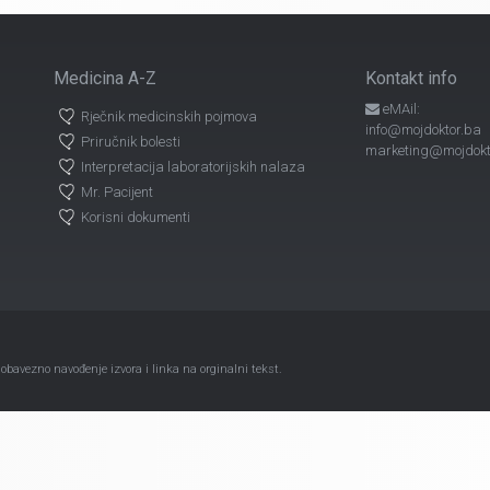
Medicina A-Z
Kontakt info
eMAil:
Rječnik medicinskih pojmova
info@mojdoktor.ba
Priručnik bolesti
marketing@mojdokt
Interpretacija laboratorijskih nalaza
Mr. Pacijent
Korisni dokumenti
avezno navođenje izvora i linka na orginalni tekst.