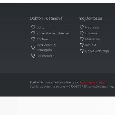
Doktori i ustanove
mojDoktor.ba
Doktori
Naslovna
Zdravstvene ustanove
O nama
Apoteke
Marketing
Med. oprema i
Kontakt
pomagala
Uslovi korištenja
Laboratorije
Korištenjem ove stranice slažete se sa
Uslovima korištenja
Sadržaj objavljen na portalu MOJDOKTOR.BA se može prenositi uz ob