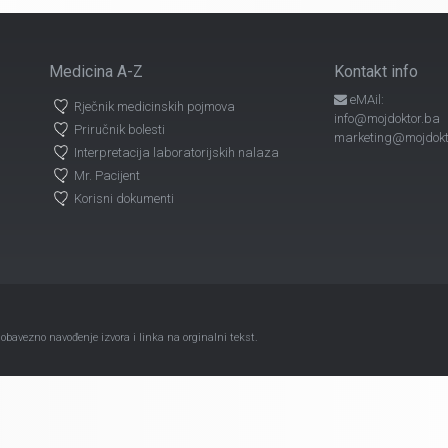
Medicina A-Z
Kontakt info
eMAil:
Rječnik medicinskih pojmova
info@mojdoktor.ba
Priručnik bolesti
marketing@mojdokt
Interpretacija laboratorijskih nalaza
Mr. Pacijent
Korisni dokumenti
avezno navođenje izvora i linka na orginalni tekst.