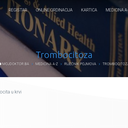
REGISTAR
ONLINE ORDINACIJA
KARTICA
MEDICINA A
Trombocitoza
MOJDOKTOR.BA
MEDICINA A-Z
RIJEČNIK POJMOVA
TROMBOCITOZ
cita u krvi